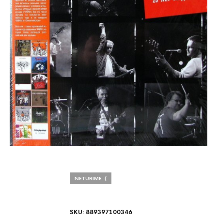
NETURIME :(
SKU:
889397100346