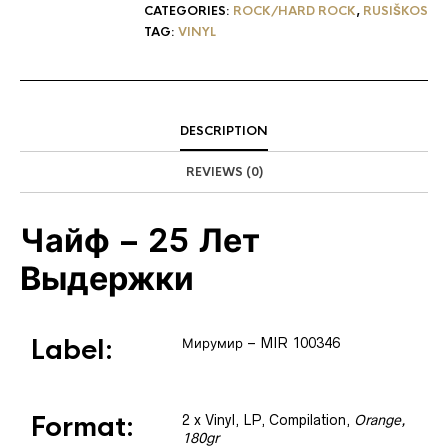
CATEGORIES:
ROCK/HARD ROCK
,
RUSIŠKOS
TAG:
VINYL
DESCRIPTION
REVIEWS (0)
Чайф
– 25 Лет
Выдержки
Label:
Мирумир
– MIR 100346
Format:
2 x
Vinyl
, LP, Compilation
,
Orange,
180gr