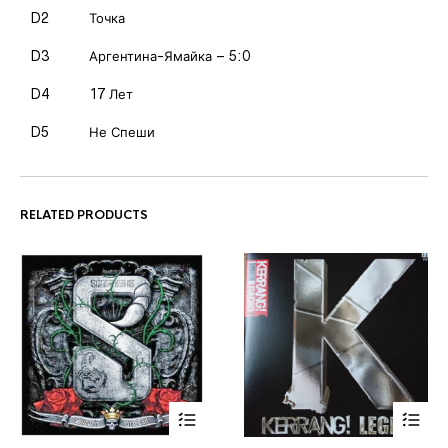
D2
Точка
D3
Аргентина-Ямайка – 5:0
D4
17 Лет
D5
Не Спеши
RELATED PRODUCTS