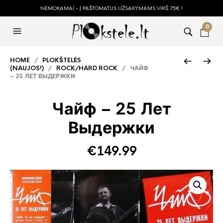
NEMOKAMAI - Į PAŠTOMATUS UŽSAKYMAMS VIRŠ 75€ !
0
HOME
/
PLOKŠTELĖS
(NAUJOS!)
/
ROCK/HARD ROCK
/ ЧАЙФ
– 25 ЛЕТ ВЫДЕРЖКИ
Чайф – 25 Лет
Выдержки
€
149.99