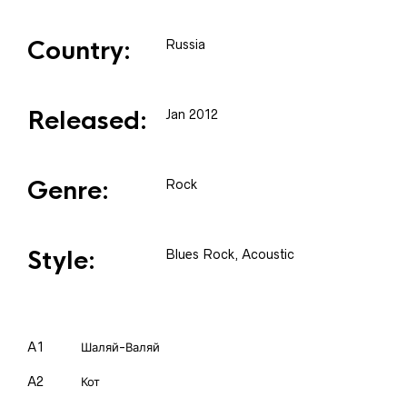
Country:
Russia
Released:
Jan 2012
Genre:
Rock
Style:
Blues Rock, Acoustic
A1
Шаляй-Валяй
A2
Кот