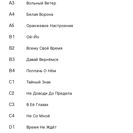
A3
Вольный Ветер
A4
Белая Ворона
A5
Оранжевое Настроение
B1
Ой-Йо
B2
Всему Своё Время
B3
Давай Вернёмся
B4
Поплачь О Нём
C1
Тайный Знак
C2
Не Доводи До Предела
C3
В Её Глазах
C4
Не Со Мной
D1
Время Не Ждёт