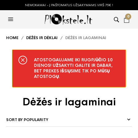
NEMOKAMAI - Į PAŠTOMATUS UŽSAKYMAMS VIRŠ 75€ !
0
HOME
/
DĖŽĖS IR DĖKLAI
/ DĖŽĖS IR LAGAMINAI
ATOSTOGAUJAME IKI RUGPJŪČIO 10
DIENOS! UŽSAKYTI GALITE IR DABAR,
BET PREKES IŠSIŲSIME TIK PO MŪSŲ
ATOSTOGŲ.
Dėžės ir lagaminai