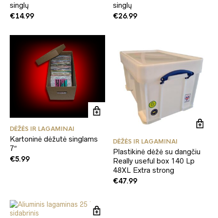
singlų
singlų
€
14.99
€
26.99
DĖŽĖS IR LAGAMINAI
Kartoninė dėžutė singlams
DĖŽĖS IR LAGAMINAI
7″
Plastikinė dėžė su dangčiu
€
5.99
Really useful box 140 Lp
48XL Extra strong
€
47.99