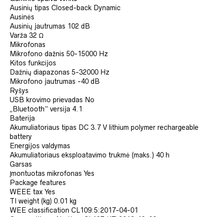
Ausinių tipas
Closed-back Dynamic
Ausinės
Ausinių jautrumas
102 dB
Varža
32 Ω
Mikrofonas
Mikrofono dažnis
50-15000 Hz
Kitos funkcijos
Dažnių diapazonas
5-32000 Hz
Mikrofono jautrumas
-40 dB
Ryšys
USB krovimo prievadas
No
„Bluetooth“ versija
4.1
Baterija
Akumuliatoriaus tipas
DC 3.7 V lithium polymer rechargeable
battery
Energijos valdymas
Akumuliatoriaus eksploatavimo trukmė (maks.)
40 h
Garsas
Įmontuotas mikrofonas
Yes
Package features
WEEE tax
Yes
TI weight (kg)
0.01 kg
WEE classification
CL109:5:2017-04-01