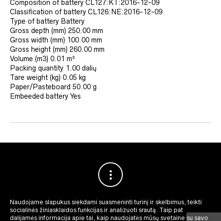
Composition of battery
CL127:KT:2016-12-09
Classification of battery
CL126:NE:2016-12-09
Type of battery
Battery
Gross depth (mm)
250.00 mm
Gross width (mm)
100.00 mm
Gross height (mm)
260.00 mm
Volume (m3)
0.01 m³
Packing quantity
1.00 dalių
Tare weight (kg)
0.05 kg
Paper/Pasteboard
50.00 g
Embeeded battery
Yes
Naudojame slapukus siekdami suasmeninti turinį ir skelbimus, teikti
socialinės žiniasklaidos funkcijas ir analizuoti srautą.
Taip pat
dalijamės informacija apie tai, kaip naudojatės mūsų svetaine su savo