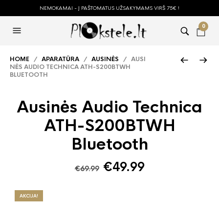
NEMOKAMAI - Į PAŠTOMATUS UŽSAKYMAMS VIRŠ 75€ !
0
HOME
/
APARATŪRA
/
AUSINĖS
/ AUSI
NĖS AUDIO TECHNICA ATH-S200BTWH
BLUETOOTH
Ausinės Audio Technica
ATH-S200BTWH
Bluetooth
Original
Current
€
49.99
€
69.99
price
price
was:
is:
AKCIJA!
€69.99.
€49.99.