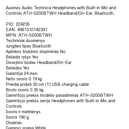
Ausinės
Audio Technica Headphones with Built-in Mic and
Controls ATH-S200BTWH Headband/On-Ear, Bluetooth,
PID:
224235
EAN:
4961310142391
MPN:
ATH-S200BTWH
Techniniai duomenys
Jungties tipas
Bluetooth
Aplinkos triukšmo slopinimas
No
Belaidis ryšys
Yes
Dėvėjimo būdas
Headband/On-Ear
Belaidės
Yes
Garantija
24 mėn.
Neto svoris
0.19 kg
Priedai pridėti
30 cm (1′) USB charging cable
Bruto svoris
0.35 kg
Gamintojo prekės modelio pavadinimas
ATH-S200BTWH
Gamintojo prekės serija
Headphones with Built-in Mic and
Controls
Svoris ir matmenys
Svoris
190 g
Dizainas
Gaminio spalva
White