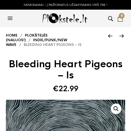
NEMOKAMAI - Į PAŠTOMATUS UŽSAKYMAMS VIRŠ 75€ !
0
HOME
/
PLOKŠTELĖS
(NAUJOS!)
/
INDIE/PUNK/NEW
WAVE
/ BLEEDING HEART PIGEONS – IS
Bleeding Heart Pigeons
– Is
€
22.99