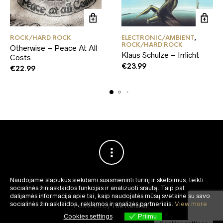
ROCK/HARD ROCK
ELECTRONIC/AMBIENT
,
ROCK/HARD ROCK
Otherwise – Peace At All
Klaus Schulze – Irrlicht
Costs
€
23.99
€
22.99
Naudojame slapukus siekdami suasmeninti turinį ir skelbimus, teikti
socialinės žiniasklaidos funkcijas ir analizuoti srautą.
Taip pat
dalijamės informacija apie tai, kaip naudojatės mūsų svetaine su savo
socialinės žiniasklaidos, reklamos ir analizės partneriais.
View more
Powered by
The Retailer
.
Cookies settings
Priimu