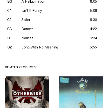
B3
A Hallucination
8:05
C1
Isn’t It Funny
5:09
C2
Sister
6:38
C3
Dancer
4:22
D1
Nausea
9:34
D2
Song With No Meaning
5:55
RELATED PRODUCTS