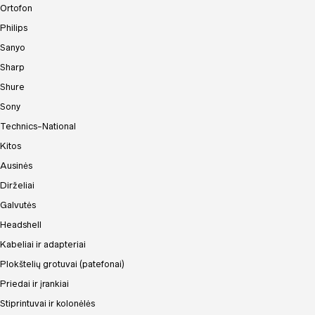
Ortofon
Philips
Sanyo
Sharp
Shure
Sony
Technics-National
Kitos
Ausinės
Dirželiai
Galvutės
Headshell
Kabeliai ir adapteriai
Plokštelių grotuvai (patefonai)
Priedai ir įrankiai
Stiprintuvai ir kolonėlės