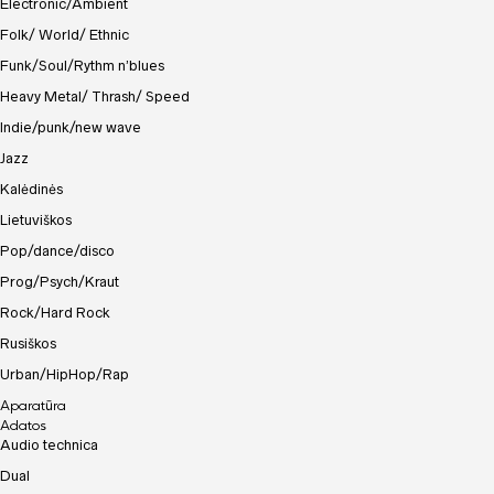
Electronic/Ambient
Folk/ World/ Ethnic
Funk/Soul/Rythm n’blues
Heavy Metal/ Thrash/ Speed
Indie/punk/new wave
Jazz
Kalėdinės
Lietuviškos
Pop/dance/disco
Prog/Psych/Kraut
Rock/Hard Rock
Rusiškos
Urban/HipHop/Rap
Aparatūra
Adatos
Audio technica
Dual