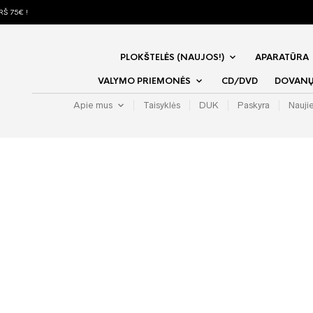
Š 75€ !
PLOKŠTELĖS (NAUJOS!)
APARATŪRA
VALYMO PRIEMONĖS
CD/DVD
DOVANŲ 
Apie mus
Taisyklės
DUK
Paskyra
Nauji
Bring Me
Post Hum
Horror