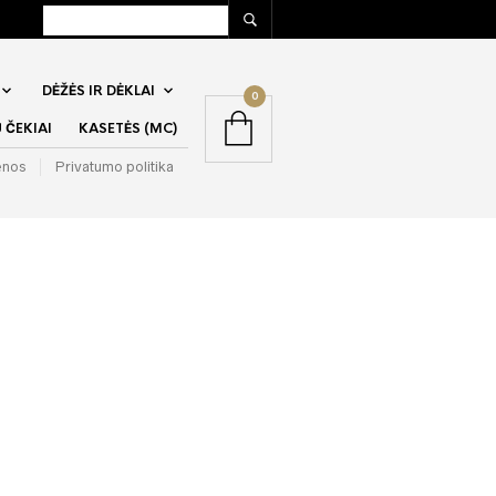
DĖŽĖS IR DĖKLAI
0
ČEKIAI
KASETĖS (MC)
enos
Privatumo politika
 The Horizon –
an: Survival