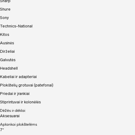
Sharp
Shure
Sony
Technics-National
Kitos
Ausinės
Dirželiai
Galvutės
Headshell
Kabeliai ir adapteriai
Plokštelių grotuvai (patefonai)
Priedai ir įrankiai
Stiprintuvai ir kolonėlės
Dėžės ir dėklai
Aksesuarai
Aplankai plokštelėms
7″