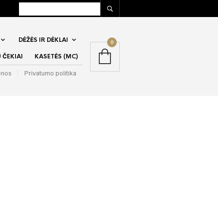
DĖŽĖS IR DĖKLAI
0
ČEKIAI
KASETĖS (MC)
enos
Privatumo politika