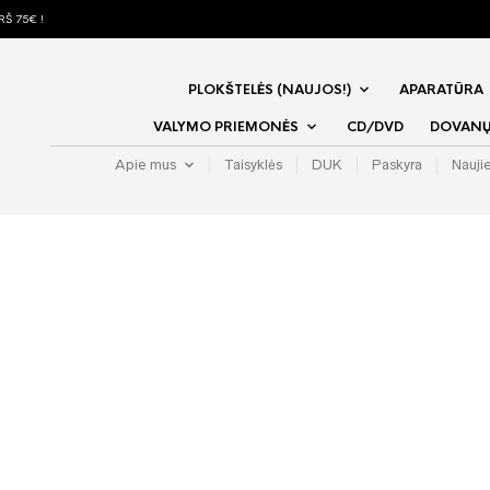
Š 75€ !
PLOKŠTELĖS (NAUJOS!)
APARATŪRA
VALYMO PRIEMONĖS
CD/DVD
DOVANŲ 
Apie mus
Taisyklės
DUK
Paskyra
Nauji