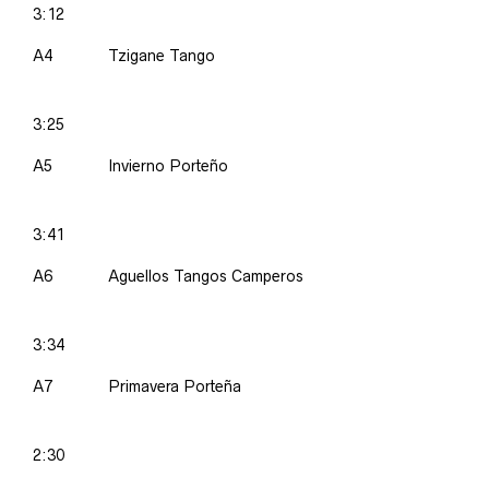
3:12
A4
Tzigane Tango
3:25
A5
Invierno Porteño
3:41
A6
Aguellos Tangos Camperos
3:34
A7
Primavera Porteña
2:30