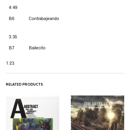
4:49
B6
Contrabajeando
3:35
B7
Bailecito
1:23
RELATED PRODUCTS