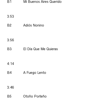
B1
Mi Buenos Aires Querido
3:53
B2
Adiós Nonino
3:56
B3
El Día Que Me Quieras
4:14
B4
A Fuego Lento
3:46
B5
Otoño Porteño