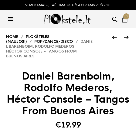
NEMOKAMAI - Į PAŠTOMATUS UŽSAKYMAMS VIRŠ 75€ !
0
HOME
/
PLOKŠTELĖS
(NAUJOS!)
/
POP/DANCE/DISCO
/ DANIE
L BARENBOIM, RODOLFO MEDEROS,
HÉCTOR CONSOLE – TANGOS FROM
BUENOS AIRES
Daniel Barenboim,
Rodolfo Mederos,
Héctor Console – Tangos
From Buenos Aires
€
19.99