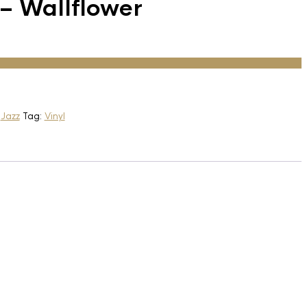
 – Wallflower
:
Jazz
Tag:
Vinyl