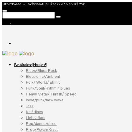
NEMOKAMAI - Į PAŠTOMATUS UŽSAKYMAMS VIRŠ 75€ !
Plokštelės (Naujos!)
Blues/Blues Rock
Electronic/Ambient
Folk/ World/ Ethnic
Funk/Soul/Rythm n’blues
Heavy Metal/ Thrash/ Speed
Indie/punk/new wave
Jazz
Kalėdinės
Lietuviškos
Pop/dance/disco
Prog/Psych/Kraut