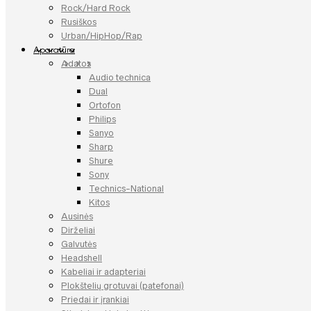
Rock/Hard Rock
Rusiškos
Urban/HipHop/Rap
Aparatūra
Adatos
Audio technica
Dual
Ortofon
Philips
Sanyo
Sharp
Shure
Sony
Technics-National
Kitos
Ausinės
Dirželiai
Galvutės
Headshell
Kabeliai ir adapteriai
Plokštelių grotuvai (patefonai)
Priedai ir įrankiai