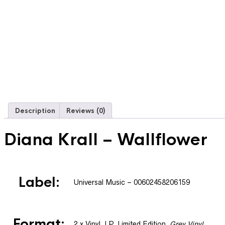
Description
Reviews (0)
Diana Krall
– Wallflower
Label:
Universal Music
– 00602458206159
Format:
2 x
Vinyl
, LP, Limited Edition
,
Grey Vinyl