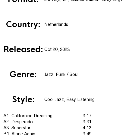
Country:
Netherlands
Released:
Oct 20, 2023
Genre:
Jazz, Funk / Soul
Style:
Cool Jazz, Easy Listening
A1
Californian Dreaming
3:17
A2
Desperado
3:31
A3
Superstar
4:13
B1
Alone Again
3:49