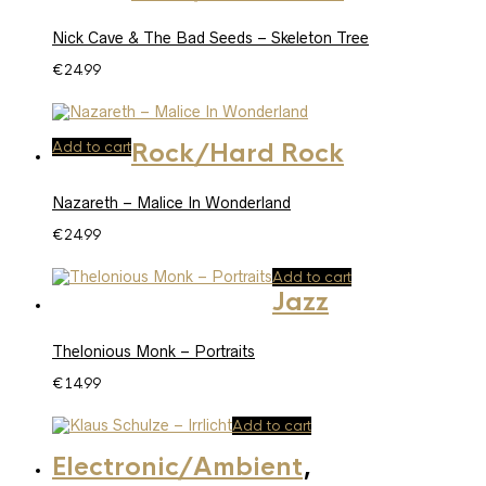
Nick Cave & The Bad Seeds – Skeleton Tree
€
24.99
Add to cart
Rock/Hard Rock
Nazareth – Malice In Wonderland
€
24.99
Add to cart
Jazz
Thelonious Monk – Portraits
€
14.99
Add to cart
Electronic/Ambient
,