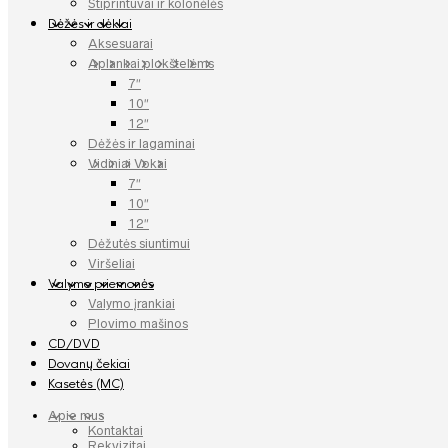
Stiprintuvai ir kolonėlės
Dėžės ir dėklai
Aksesuarai
Aplankai plokštelėms
7″
10″
12″
Dėžės ir lagaminai
Vidiniai Vokai
7″
10″
12″
Dėžutės siuntimui
Viršeliai
Valymo priemonės
Valymo įrankiai
Plovimo mašinos
CD/DVD
Dovanų čekiai
Kasetės (MC)
Apie mus
Kontaktai
Rekvizitai