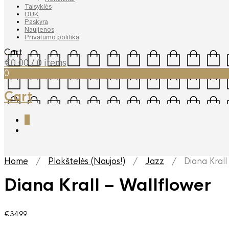
Taisyklės
DUK
Paskyra
Naujienos
Privatumo politika
Cart
€
0.00
/ 0 items
0
Cart
0
Home
/
Plokštelės (Naujos!)
/
Jazz
/ Diana Krall 
Diana Krall – Wallflower
€
34.99