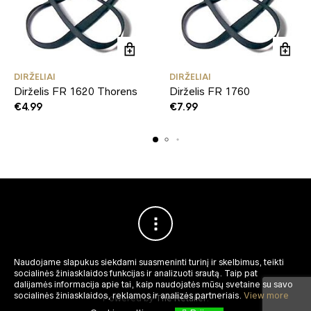
DIRŽELIAI
DIRŽELIAI
Dirželis FR 1620 Thorens
Dirželis FR 1760
€
4.99
€
7.99
Naudojame slapukus siekdami suasmeninti turinį ir skelbimus, teikti
socialinės žiniasklaidos funkcijas ir analizuoti srautą.
Taip pat
dalijamės informacija apie tai, kaip naudojatės mūsų svetaine su savo
socialinės žiniasklaidos, reklamos ir analizės partneriais.
View more
Powered by
The Retailer
.