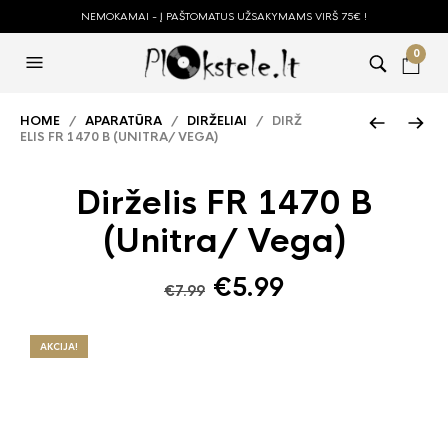
NEMOKAMAI - Į PAŠTOMATUS UŽSAKYMAMS VIRŠ 75€ !
0
HOME
/
APARATŪRA
/
DIRŽELIAI
/ DIRŽ
ELIS FR 1470 B (UNITRA/ VEGA)
Dirželis FR 1470 B
(Unitra/ Vega)
Original
Current
€
5.99
€
7.99
price
price
was:
is:
AKCIJA!
€7.99.
€5.99.