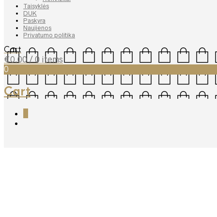
Taisyklės
DUK
Paskyra
Naujienos
Privatumo politika
Cart
€
0.00
/ 0 items
0
Cart
0
Dødheimsgard – Monument
€
24.99