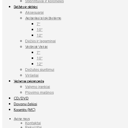
Stiprintuvai ir kolonėlės
Dėžės ir dėklai
Aksesuarai
Aplankai plokštelėms
7″
10″
12″
Dėžės ir lagaminai
Vidiniai Vokai
7″
10″
12″
Dėžutės siuntimui
Viršeliai
Valymo priemonės
Valymo įrankiai
Plovimo mašinos
CD/DVD
Dovanų čekiai
Kasetės (MC)
Apie mus
Kontaktai
Rekvizitai