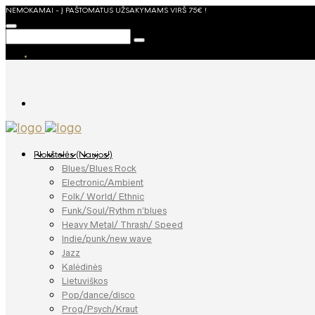
NEMOKAMAI - Į PAŠTOMATUS UŽSAKYMAMS VIRŠ 75€ !
Plokštelės (Naujos!)
Blues/Blues Rock
Electronic/Ambient
Folk/ World/ Ethnic
Funk/Soul/Rythm n’blues
Heavy Metal/ Thrash/ Speed
Indie/punk/new wave
Jazz
Kalėdinės
Lietuviškos
Pop/dance/disco
Prog/Psych/Kraut