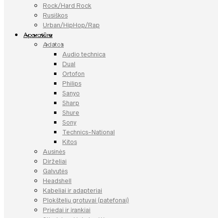
Rock/Hard Rock
Rusiškos
Urban/HipHop/Rap
Aparatūra
Adatos
Audio technica
Dual
Ortofon
Philips
Sanyo
Sharp
Shure
Sony
Technics-National
Kitos
Ausinės
Dirželiai
Galvutės
Headshell
Kabeliai ir adapteriai
Plokštelių grotuvai (patefonai)
Priedai ir įrankiai