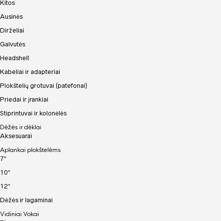
Kitos
Ausinės
Dirželiai
Galvutės
Headshell
Kabeliai ir adapteriai
Plokštelių grotuvai (patefonai)
Priedai ir įrankiai
Stiprintuvai ir kolonėlės
Dėžės ir dėklai
Aksesuarai
Aplankai plokštelėms
7″
10″
12″
Dėžės ir lagaminai
Vidiniai Vokai