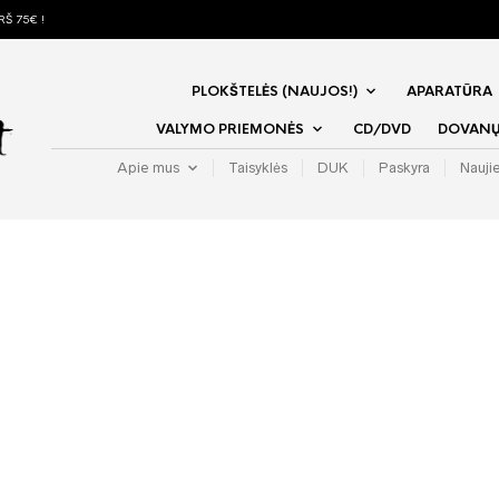
Š 75€ !
PLOKŠTELĖS (NAUJOS!)
APARATŪRA
VALYMO PRIEMONĖS
CD/DVD
DOVANŲ 
Apie mus
Taisyklės
DUK
Paskyra
Nauji
Emigrate
Rammstei
Degrees