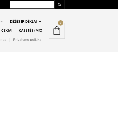
DĖŽĖS IR DĖKLAI
0
ČEKIAI
KASETĖS (MC)
enos
Privatumo politika
 (Ex.
n) – A Million