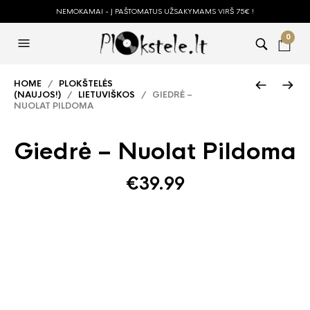
NEMOKAMAI - Į PAŠTOMATUS UŽSAKYMAMS VIRŠ 75€ !
0
HOME
/
PLOKŠTELĖS
(NAUJOS!)
/
LIETUVIŠKOS
/ GIEDRĖ –
NUOLAT PILDOMA
Giedrė – Nuolat Pildoma
€
39.99