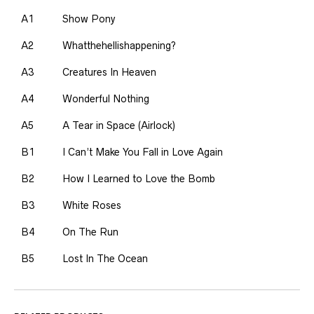
A1
Show Pony
A2
Whatthehellishappening?
A3
Creatures In Heaven
A4
Wonderful Nothing
A5
A Tear in Space (Airlock)
B1
I Can’t Make You Fall in Love Again
B2
How I Learned to Love the Bomb
B3
White Roses
B4
On The Run
B5
Lost In The Ocean