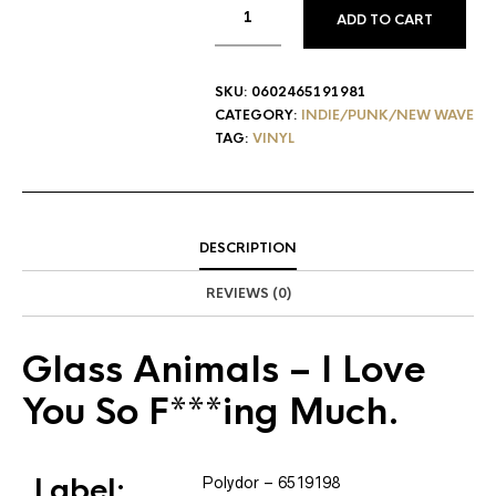
ADD TO CART
SKU:
0602465191981
CATEGORY:
INDIE/PUNK/NEW WAVE
TAG:
VINYL
DESCRIPTION
REVIEWS (0)
Glass Animals
– I Love
You So F***ing Much.
Label:
Polydor
– 6519198