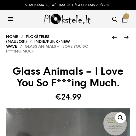
NEMOKAMAI - Į PAŠTOMATUS UŽSAKYMAMS VIRŠ 75€ !
0
HOME
/
PLOKŠTELĖS
(NAUJOS!)
/
INDIE/PUNK/NEW
WAVE
/ GLASS ANIMALS – I LOVE YOU SO
F***ING MUCH.
Glass Animals – I Love
You So F***ing Much.
€
24.99