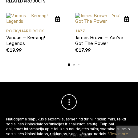
RELATED PRODUCTS
ROCK/HARD ROCK
JAZZ
Various – Kerrang!
James Brown – You’ve
Legends
Got The Power
€
19.99
€
17.99
Naudojame slapukus siekdami suasmeninti turinį ir skelbimus, teikti
socialinės žiniasklaidos funkcijas ir analizuoti srautą.
Taip pat
dalijamės informacija apie tai, kaip naudojatės mūsų svetaine su savo
socialinės žiniasklaidos, reklamos ir analizės partneriais.
View more
Powered by
The Retailer
.