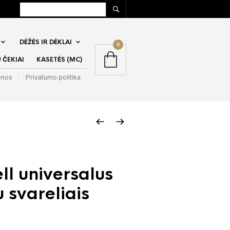
DĖŽĖS IR DĖKLAI
0
ČEKIAI
KASETĖS (MC)
enos
Privatumo politika
l universalus
 svareliais