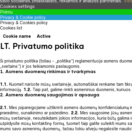
savo socialinės žiniasklaidos, reklamos ir analizės partneriais.
Vie
Cookies settings
Priimu
Privacy & Cookie policy
Privacy & Cookies policy
Cookies list
Cookie name
Active
LT. Privatumo politika
Ši privatumo politika (toliau - „politika“) reglamentuoja asmens duome
„svetainė“) ir jos teikiamomis paslaugomis.
1.
Asmens duomenų rinkimas ir tvarkymas
1.1.
Kuomet naršote mūsų svetainėje, automatiškai renkame tam tikrą info
informaciją.
1.2.
Taip pat, galime rinkti asmeninius duomenis, kuriuos 
2.
Asmens duomenų saugojimas ir apsauga
2.1.
Mes įsipareigojame užtikrinti asmens duomenų konfidencialumą i
praradimo, sunaikinimo ar pažeidimo.
2.2.
Mes saugosime jūsų asmens d
mūsų svetainėje, nesuteikdami jokios informacijos, kuria būtų galima 
užpildysite mūsų kontaktinę formą, tuomet taip galite suteikti mums s
mums savo asmeninių duomenų, tačiau tokiu atveju negalėsite naudotis 