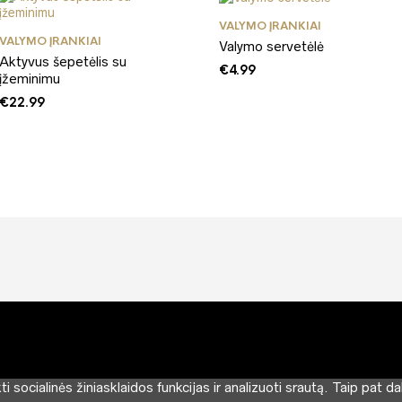
VALYMO ĮRANKIAI
VALYMO ĮRANKIAI
Valymo servetėlė
Aktyvus šepetėlis su
€
4.99
įžeminimu
€
22.99
socialinės žiniasklaidos funkcijas ir analizuoti srautą.
Taip pat da