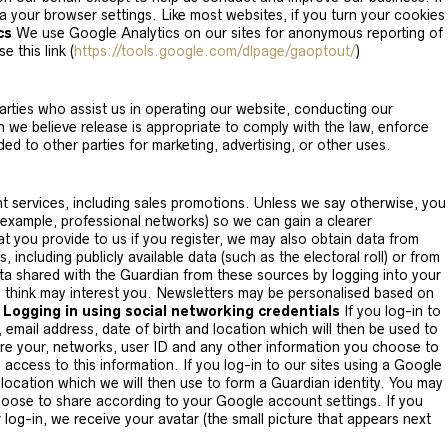
a your browser settings. Like most websites, if you turn your cookies
cs
We use Google Analytics on our sites for anonymous reporting of
 this link (
https://tools.google.com/dlpage/gaoptout/
)
 parties who assist us in operating our website, conducting our
n we believe release is appropriate to comply with the law, enforce
ded to other parties for marketing, advertising, or other uses.
t services, including sales promotions. Unless we say otherwise, you
r example, professional networks) so we can gain a clearer
at you provide to us if you register, we may also obtain data from
 including publicly available data (such as the electoral roll) or from
a shared with the Guardian from these sources by logging into your
e think may interest you. Newsletters may be personalised based on
.
Logging in using social networking credentials
If you log-in to
 email address, date of birth and location which will then be used to
hare your, networks, user ID and any other information you choose to
ccess to this information. If you log-in to our sites using a Google
d location which we will then use to form a Guardian identity. You may
choose to share according to your Google account settings. If you
 log-in, we receive your avatar (the small picture that appears next