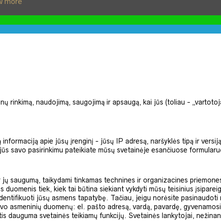
w more
nų rinkimą, naudojimą, saugojimą ir apsaugą, kai jūs (toliau - „vartot
rmaciją apie jūsų įrenginį - jūsų IP adresą, naršyklės tipą ir versiją, p
jūs savo pasirinkimu pateikiate mūsų svetainėje esančiuose formularuos
r jų saugumą, taikydami tinkamas technines ir organizacines priemon
uomenis tiek, kiek tai būtina siekiant vykdyti mūsų teisinius įsiparei
identifikuoti jūsų asmens tapatybę. Tačiau, jeigu norėsite pasinaudoti
avo asmeninių duomenų: el. pašto adresą, vardą, pavardę, gyvenamosios
dauguma svetainės teikiamų funkcijų. Svetainės lankytojai, nežinantys,