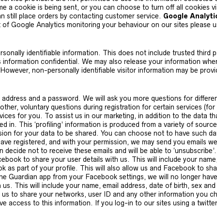
a cookie is being sent, or you can choose to turn off all cookies vi
n still place orders by contacting customer service.
Google Analyti
t of Google Analytics monitoring your behaviour on our sites please use
ersonally identifiable information. This does not include trusted third
is information confidential. We may also release your information whe
y. However, non-personally identifiable visitor information may be provi
 address and a password. We will ask you more questions for differen
ther, voluntary questions during registration for certain services (fo
ces for you. To assist us in our marketing, in addition to the data th
 in. This ‘profiling’ information is produced from a variety of sources,
ion for your data to be shared. You can choose not to have such dat
 have registered, and with your permission, we may send you emails w
decide not to receive these emails and will be able to ‘unsubscribe’
ebook to share your user details with us. This will include your name,
k as part of your profile. This will also allow us and Facebook to s
e Guardian app from your Facebook settings, we will no longer have a
 us. This will include your name, email address, date of birth, sex an
ws us to share your networks, user ID and any other information you 
access to this information. If you log-in to our sites using a twitter