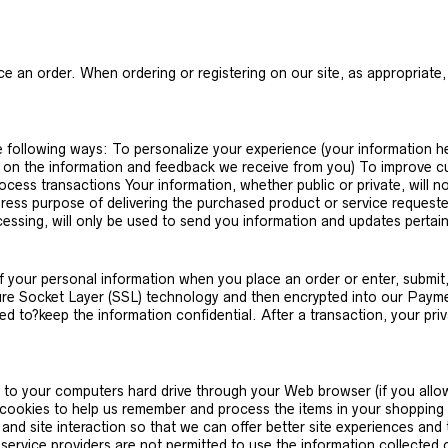
ce an order. When ordering or registering on our site, as appropriate
 following ways: To personalize your experience (your information he
d on the information and feedback we receive from you) To improve cu
ess transactions Your information, whether public or private, will n
ess purpose of delivering the purchased product or service requested
essing, will only be used to send you information and updates pertain
f your personal information when you place an order or enter, submit
 Secure Socket Layer (SSL) technology and then encrypted into our Pay
d to?keep the information confidential. After a transaction, your priva
fers to your computers hard drive through your Web browser (if you all
okies to help us remember and process the items in your shopping ca
and site interaction so that we can offer better site experiences and 
se service providers are not permitted to use the information collecte