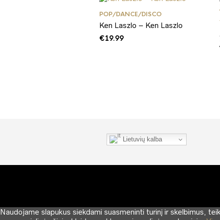
POP/DANCE/DISCO
Ken Laszlo – Ken Laszlo
€
19.99
Lietuvių kalba
Naudojame slapukus siekdami suasmeninti turinį ir skelbimus, teikti 