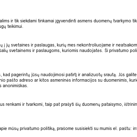
ms ir tik siekdami tinkamai įgyvendinti asmens duomenų tvarkymo tiks
ugų teikimui.
odų į jų svetaines ir paslaugas, kurių mes nekontroliuojame ir neatsakom
alių svetainėms ir paslaugoms, kuriomis naudojatės. Ši privatumo pol
 kad pagerintų jūsų naudojimosi patirtį ir analizuotų srautą. Jūs galit
io pašto adreso ar kitos asmeninės informacijos su duomenimis, kurie le
ks anonimiškas.
us renkami ir tvarkomi, taip pat prašyti šių duomenų pataisymo, ištrinim
pie mūsų privatumo politiką, prašome susisiekti su mumis el. paštu: in