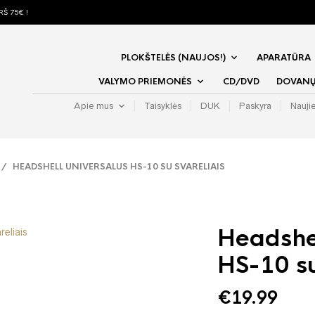
Š 75€ !
PLOKŠTELĖS (NAUJOS!)
APARATŪRA
VALYMO PRIEMONĖS
CD/DVD
DOVANŲ 
Apie mus
Taisyklės
DUK
Paskyra
Nauji
/ HEADSHELL UNIVERSALUS HS-10 SU SVARELIAIS
Headshel
HS-10 su
€
19.99