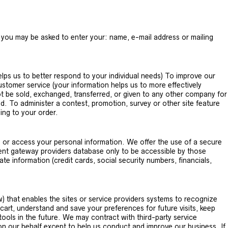
, you may be asked to enter your: name, e-mail address or mailing
lps us to better respond to your individual needs) To improve our
stomer service (your information helps us to more effectively
ot be sold, exchanged, transferred, or given to any other company for
. To administer a contest, promotion, survey or other site feature
ing to your order.
, or access your personal information. We offer the use of a secure
ment gateway providers database only to be accessible by those
te information (credit cards, social security numbers, financials,
ow) that enables the sites or service providers systems to recognize
rt, understand and save your preferences for future visits, keep
tools in the future. We may contract with third-party service
d on our behalf except to help us conduct and improve our business. If