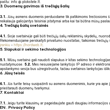
paštu: info @ plokstele.lt.
3.
Duomenų gavimas iš trečiųjų šalių
3.1.
Jūsų asmens duomenis perduodame tik patikimoms trečiosioms šali
reikalauja galiojantys teisiniai įstatymai arba kai tai būtina mūsų pasla
4.
Trečiųjų šalių svetainės
4.1.
Šioje svetainėje gali būti trečiųjų šalių reklaminių skydelių, nuor
Rekomenduojame perskaityti privatumo nuostatas, taikomas trečiųjų š
įrankiu
-
https://nordweb.lt
.
5.
Slapukai ir sekimo technologijos
5.1.
Mūsų svetainė gali naudoti slapukus ir kitas sekimo technologijas,
nustatymuose.
5.2.
Mes nesusiejame lankytojo IP adreso ir elektronin
apsilankymo sesija bus užregistruota, tačiau svetainės lankytojas išli
6.
Jūsų teisės
6.1.
Jūs turite teisę susipažinti su asmens duomenimis, kurie yra apie j
prieštarauti duomenų tvarkymui.
7.
Kontaktai
7.1.
Jeigu turite klausimų ar pageidaujate gauti daugiau informacijos a
EN . Privacy Policy