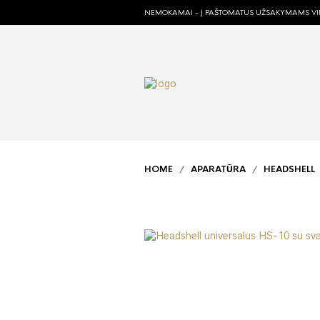
NEMOKAMAI - Į PAŠTOMATUS UŽSAKYMAMS VIR
HOME
/
APARATŪRA
/
HEADSHELL