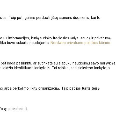
lus. Taip pat, galime perduoti jūsų asmens duomenis, kai to
e už informacijos, kurią surinko trečiosios šalys, saugą ir privatumą.
itika buvo sukurta naudojantis
Nordweb privatumo politikos kūrimo
e bet kada pasirinkti, ar sutinkate su slapukų naudojimu savo naršyklės
idžia identifikuoti lankytoją. Tai reiškia, kad kiekvieno lankytojo
o arba perkėlimo į kitą organizaciją. Taip pat jūs turite teisę
fo @ plokstele.lt.