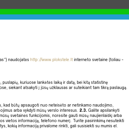
ojas“) naudojatės
http://www.plokstele.lt
interneto svetaine (toliau -
uslapių, kuriuose lankėtės laiką ir datą, bei kitą statistinę
e, siekant atsakyti į jūsų užklausas ar suteikiant tam tikrą paslaugą.
es, kad būtų apsaugoti nuo neteisėto ar netinkamo naudojimo,
gojimus arba vykdyti mūsų verslo interesus.
2.3.
Galite apsilankyti
 mūsų svetainės funkcijomis, norėsite gauti mūsų naujienlaiškį arba
 vietos informaciją, telefono numerį. Turite pasirinkimą nesuteikti
 kokią informaciją privalome rinkti, gali susisiekti su mumis el.