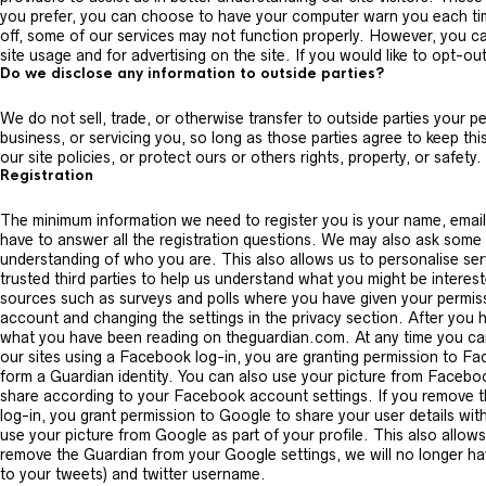
you prefer, you can choose to have your computer warn you each time 
off, some of our services may not function properly. However, you ca
site usage and for advertising on the site. If you would like to opt-ou
Do we disclose any information to outside parties?
We do not sell, trade, or otherwise transfer to outside parties your p
business, or servicing you, so long as those parties agree to keep th
our site policies, or protect ours or others rights, property, or safet
Registration
The minimum information we need to register you is your name, email
have to answer all the registration questions. We may also ask some o
understanding of who you are. This also allows us to personalise servi
trusted third parties to help us understand what you might be interested
sources such as surveys and polls where you have given your permiss
account and changing the settings in the privacy section. After you
what you have been reading on theguardian.com. At any time you can 
our sites using a Facebook log-in, you are granting permission to Fac
form a Guardian identity. You can also use your picture from Faceboo
share according to your Facebook account settings. If you remove th
log-in, you grant permission to Google to share your user details with
use your picture from Google as part of your profile. This also allo
remove the Guardian from your Google settings, we will no longer have 
to your tweets) and twitter username.