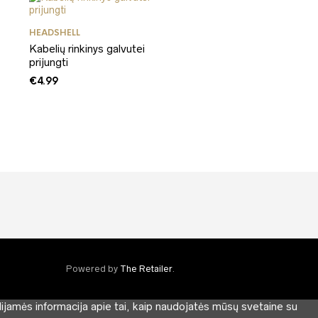
HEADSHELL
Kabelių rinkinys galvutei
prijungti
€
4.99
Powered by
The Retailer
.
lijamės informacija apie tai, kaip naudojatės mūsų svetaine su