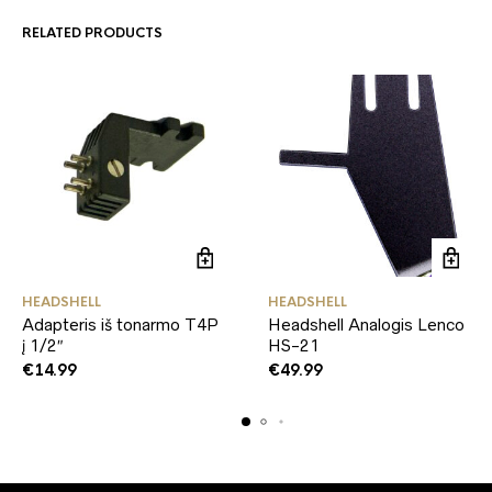
RELATED PRODUCTS
HEADSHELL
HEADSHELL
Adapteris iš tonarmo T4P
Headshell Analogis Lenco
į 1/2″
HS-21
€
14.99
€
49.99