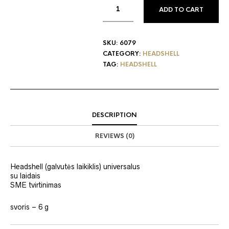
ADD TO CART
SKU:
6079
CATEGORY:
HEADSHELL
TAG:
HEADSHELL
DESCRIPTION
REVIEWS (0)
Headshell (galvutės laikiklis) universalus
su laidais
SME tvirtinimas
svoris – 6 g