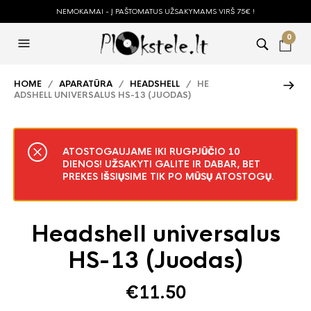
NEMOKAMAI - Į PAŠTOMATUS UŽSAKYMAMS VIRŠ 75€ !
0
HOME
/
APARATŪRA
/
HEADSHELL
/ HE
ADSHELL UNIVERSALUS HS-13 (JUODAS)
ATOSTOGAUJAME IKI RUGPJŪČIO 10
DIENOS! UŽSAKYTI GALITE IR DABAR, BET
PREKES IŠSIŲSIME TIK PO MŪSŲ ATOSTOGŲ.
Headshell universalus
HS-13 (Juodas)
€
11.50