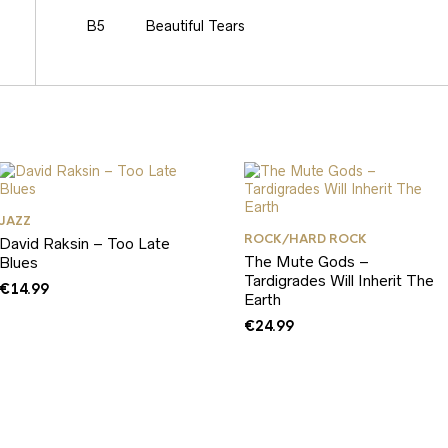
B5
Beautiful Tears
JAZZ
ROCK/HARD ROCK
David Raksin – Too Late
The Mute Gods –
Blues
Tardigrades Will Inherit The
€
14.99
Earth
€
24.99