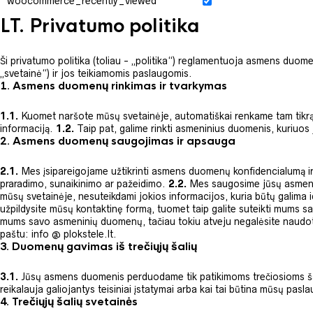
woocommerce_recently_viewed
LT. Privatumo politika
Ši privatumo politika (toliau - „politika“) reglamentuoja asmens duome
„svetainė“) ir jos teikiamomis paslaugomis.
1.
Asmens duomenų rinkimas ir tvarkymas
1.1.
Kuomet naršote mūsų svetainėje, automatiškai renkame tam tikrą info
informaciją.
1.2.
Taip pat, galime rinkti asmeninius duomenis, kuriuos 
2.
Asmens duomenų saugojimas ir apsauga
2.1.
Mes įsipareigojame užtikrinti asmens duomenų konfidencialumą i
praradimo, sunaikinimo ar pažeidimo.
2.2.
Mes saugosime jūsų asmens d
mūsų svetainėje, nesuteikdami jokios informacijos, kuria būtų galima 
užpildysite mūsų kontaktinę formą, tuomet taip galite suteikti mums s
mums savo asmeninių duomenų, tačiau tokiu atveju negalėsite naudotis 
paštu: info @ plokstele.lt.
3.
Duomenų gavimas iš trečiųjų šalių
3.1.
Jūsų asmens duomenis perduodame tik patikimoms trečiosioms šali
reikalauja galiojantys teisiniai įstatymai arba kai tai būtina mūsų pasla
4.
Trečiųjų šalių svetainės