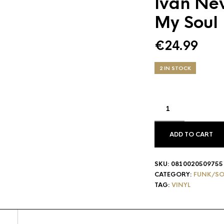
Ivan Nev
My Soul
€
24.99
2 IN STOCK
ADD TO CART
SKU:
0810020509755
CATEGORY:
FUNK/SO
TAG:
VINYL