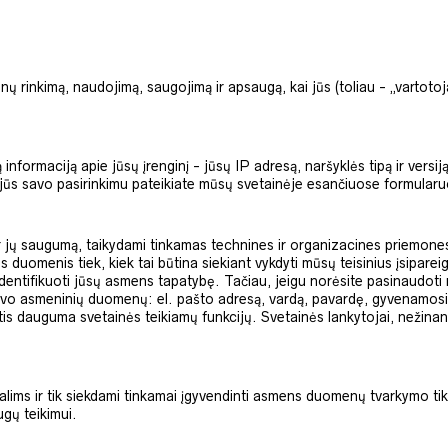
nų rinkimą, naudojimą, saugojimą ir apsaugą, kai jūs (toliau - „vartot
rmaciją apie jūsų įrenginį - jūsų IP adresą, naršyklės tipą ir versiją, p
jūs savo pasirinkimu pateikiate mūsų svetainėje esančiuose formularuos
r jų saugumą, taikydami tinkamas technines ir organizacines priemon
uomenis tiek, kiek tai būtina siekiant vykdyti mūsų teisinius įsiparei
identifikuoti jūsų asmens tapatybę. Tačiau, jeigu norėsite pasinaudoti
avo asmeninių duomenų: el. pašto adresą, vardą, pavardę, gyvenamosios
dauguma svetainės teikiamų funkcijų. Svetainės lankytojai, nežinantys,
ms ir tik siekdami tinkamai įgyvendinti asmens duomenų tvarkymo tiks
ugų teikimui.