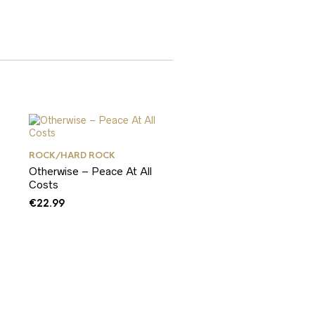
ROCK/HARD ROCK
Otherwise – Peace At All
Costs
€
22.99