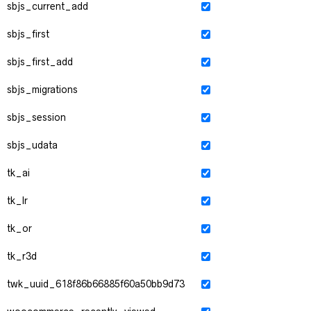
sbjs_current_add
sbjs_first
sbjs_first_add
sbjs_migrations
sbjs_session
sbjs_udata
tk_ai
tk_lr
tk_or
tk_r3d
twk_uuid_618f86b66885f60a50bb9d73