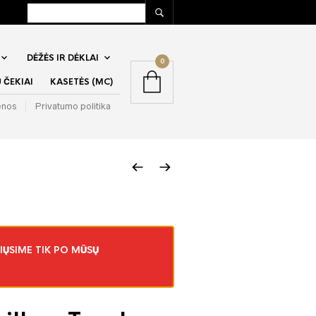
DĖŽĖS IR DĖKLAI
0
ČEKIAI
KASETĖS (MC)
enos
Privatumo politika
IŲSIME TIK PO MŪSŲ