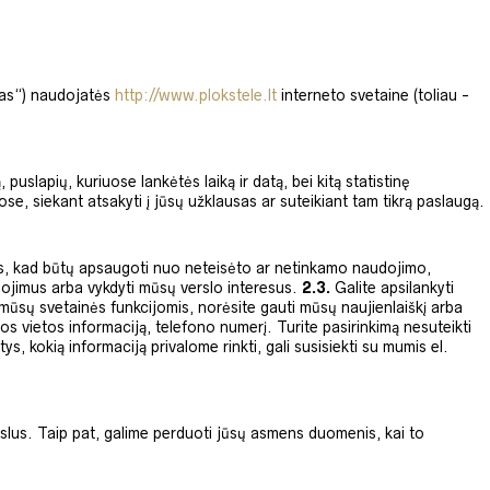
ojas“) naudojatės
http://www.plokstele.lt
interneto svetaine (toliau -
uslapių, kuriuose lankėtės laiką ir datą, bei kitą statistinę
e, siekant atsakyti į jūsų užklausas ar suteikiant tam tikrą paslaugą.
es, kad būtų apsaugoti nuo neteisėto ar netinkamo naudojimo,
gojimus arba vykdyti mūsų verslo interesus.
2.3.
Galite apsilankyti
 mūsų svetainės funkcijomis, norėsite gauti mūsų naujienlaiškį arba
 vietos informaciją, telefono numerį. Turite pasirinkimą nesuteikti
 kokią informaciją privalome rinkti, gali susisiekti su mumis el.
lus. Taip pat, galime perduoti jūsų asmens duomenis, kai to