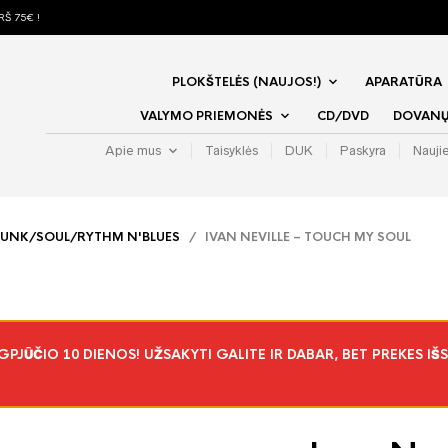
Š 75€ !
PLOKŠTELĖS (NAUJOS!)
APARATŪRA
VALYMO PRIEMONĖS
CD/DVD
DOVANŲ 
Apie mus
Taisyklės
DUK
Paskyra
Nauji
FUNK/SOUL/RYTHM N'BLUES
/ IVAN NEVILLE – TOUCH MY SOUL
JŪČIO 10 DIENOS! UŽSAKYTI GALITE IR DABAR, BET PREKES IŠS