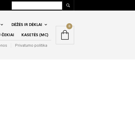
DĖŽĖS IR DĖKLAI
0
ČEKIAI
KASETĖS (MC)
enos
Privatumo politika