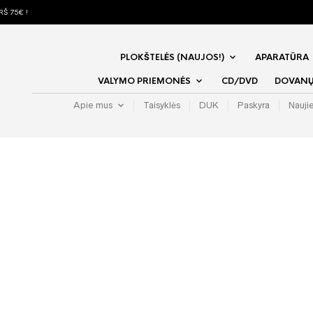
Š 75€ !
PLOKŠTELĖS (NAUJOS!)
APARATŪRA
VALYMO PRIEMONĖS
CD/DVD
DOVANŲ 
Apie mus
Taisyklės
DUK
Paskyra
Nauji