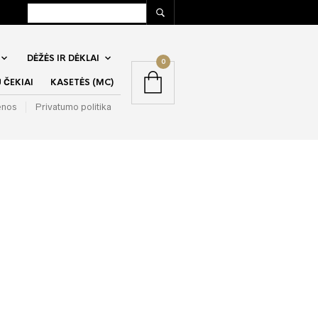
DĖŽĖS IR DĖKLAI
0
ČEKIAI
KASETĖS (MC)
enos
Privatumo politika