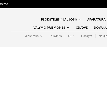
Š 75€ !
PLOKŠTELĖS (NAUJOS!)
APARATŪRA
VALYMO PRIEMONĖS
CD/DVD
DOVANŲ 
Apie mus
Taisyklės
DUK
Paskyra
Nauji