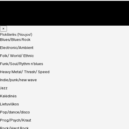
×
Plokštelės (Naujos!)
Blues/Blues Rock
Electronic/Ambient
Folk/ World/ Ethnic
Funk/Soul/Rythm n’blues
Heavy Metal/ Thrash/ Speed
Indie/punk/new wave
Jazz
Kalėdinės
Lietuviškos
Pop/dance/disco
Prog/Psych/Kraut
Rock/Hard Rock