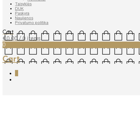
Taisyklės
DUK
Paskyra
Naujienos
Privatumo politika
Cart
€
0.00
/ 0 items
0
Cart
0