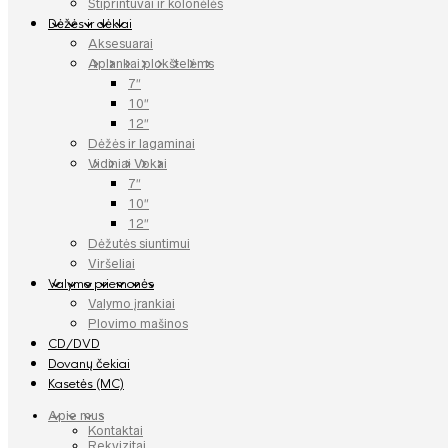
Stiprintuvai ir kolonėlės
Dėžės ir dėklai
Aksesuarai
Aplankai plokštelėms
7″
10″
12″
Dėžės ir lagaminai
Vidiniai Vokai
7″
10″
12″
Dėžutės siuntimui
Viršeliai
Valymo priemonės
Valymo įrankiai
Plovimo mašinos
CD/DVD
Dovanų čekiai
Kasetės (MC)
Apie mus
Kontaktai
Rekvizitai