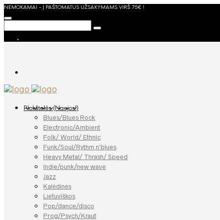
NEMOKAMAI - Į PAŠTOMATUS UŽSAKYMAMS VIRŠ 75€ !
Plokštelės (Naujos!)
Blues/Blues Rock
Electronic/Ambient
Folk/ World/ Ethnic
Funk/Soul/Rythm n’blues
Heavy Metal/ Thrash/ Speed
Indie/punk/new wave
Jazz
Kalėdinės
Lietuviškos
Pop/dance/disco
Prog/Psych/Kraut