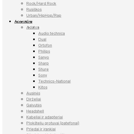
Rock/Hard Rock
Rusiškos
Urban/HipHop/Rap
Aparatūra
Adatos
Audio technica
Dual
Ortofon
Philips
Sanyo
Sharp
Shure
Sony
Technics-National
Kitos
Ausinės
Dirželiai
Galvutės
Headshell
Kabeliai ir adapteriai
Plokštelių grotuvai (patefonai)
Priedai ir įrankiai