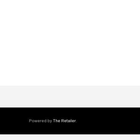
NAUDOTOS PLOKŠTELĖS
Naudota plokštelė iš sąrašo 
€
10.00
Powered by
The Retailer
.