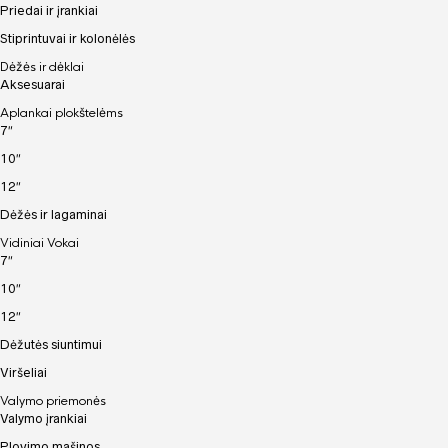
Priedai ir įrankiai
Stiprintuvai ir kolonėlės
Dėžės ir dėklai
Aksesuarai
Aplankai plokštelėms
7″
10″
12″
Dėžės ir lagaminai
Vidiniai Vokai
7″
10″
12″
Dėžutės siuntimui
Viršeliai
Valymo priemonės
Valymo įrankiai
Plovimo mašinos