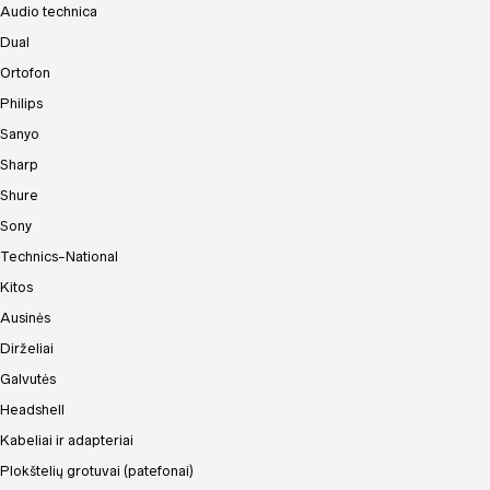
Audio technica
Dual
Ortofon
Philips
Sanyo
Sharp
Shure
Sony
Technics-National
Kitos
Ausinės
Dirželiai
Galvutės
Headshell
Kabeliai ir adapteriai
Plokštelių grotuvai (patefonai)