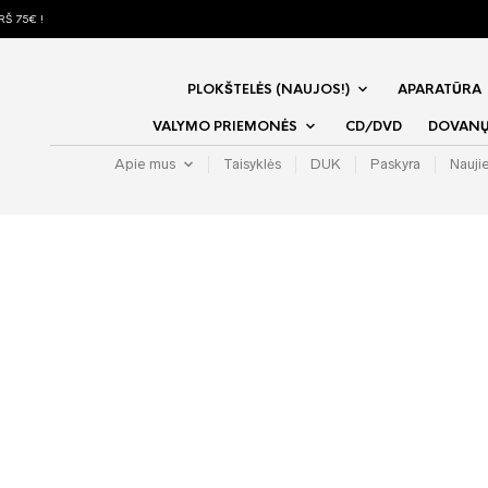
Š 75€ !
PLOKŠTELĖS (NAUJOS!)
APARATŪRA
VALYMO PRIEMONĖS
CD/DVD
DOVANŲ 
Apie mus
Taisyklės
DUK
Paskyra
Nauji