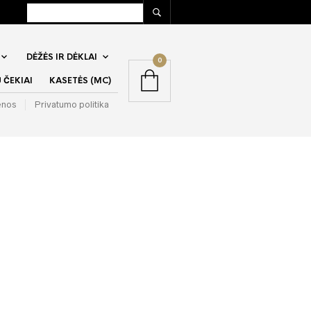
DĖŽĖS IR DĖKLAI
0
ČEKIAI
KASETĖS (MC)
enos
Privatumo politika