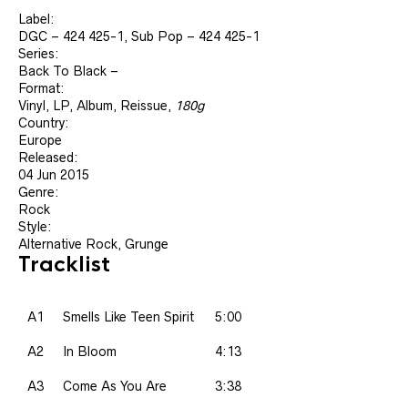
Label:
DGC ‎– 424 425-1, Sub Pop ‎– 424 425-1
Series:
Back To Black –
Format:
Vinyl, LP, Album, Reissue,
180g
Country:
Europe
Released:
04 Jun 2015
Genre:
Rock
Style:
Alternative Rock, Grunge
Tracklist
A1
Smells Like Teen Spirit
5:00
A2
In Bloom
4:13
A3
Come As You Are
3:38