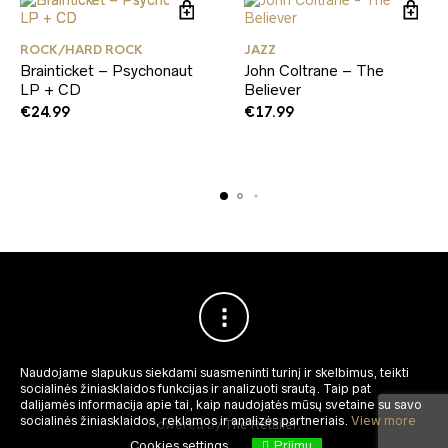
ROCK/HARD ROCK
JAZZ
Brainticket – Psychonaut
John Coltrane – The
LP + CD
Believer
€
24.99
€
17.99
Naudojame slapukus siekdami suasmeninti turinį ir skelbimus, teikti
socialinės žiniasklaidos funkcijas ir analizuoti srautą.
Taip pat
dalijamės informacija apie tai, kaip naudojatės mūsų svetaine su savo
socialinės žiniasklaidos, reklamos ir analizės partneriais.
View more
Powered by
The Retailer
.
Cookies settings
Priimu