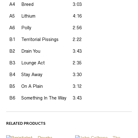
A4
Breed
3:03
A5
Lithium
4:16
A6
Polly
2:56
B1
Territorial Pissings
2:22
B2
Drain You
3:43
B3
Lounge Act
2:35
B4
Stay Away
3:30
B5
On A Plain
3:12
B6
Something In The Way
3:43
RELATED PRODUCTS