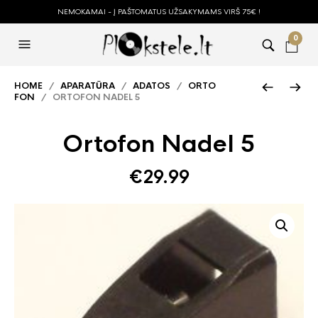
NEMOKAMAI - Į PAŠTOMATUS UŽSAKYMAMS VIRŠ 75€ !
0
HOME
/
APARATŪRA
/
ADATOS
/
ORTO
FON
/ ORTOFON NADEL 5
Ortofon Nadel 5
€
29.99