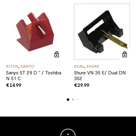
KITOS
,
SANYO
DUAL
,
SHURE
Sanyo ST 29 D ” / Toshiba
Shure VN 35 E/ Dual DN
N 51 C
352
€
14.99
€
29.99