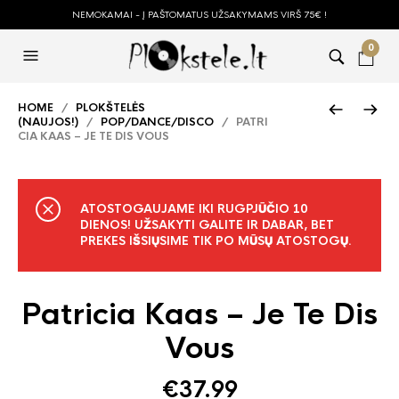
NEMOKAMAI - Į PAŠTOMATUS UŽSAKYMAMS VIRŠ 75€ !
0
HOME
/
PLOKŠTELĖS
(NAUJOS!)
/
POP/DANCE/DISCO
/ PATRI
CIA KAAS – JE TE DIS VOUS
ATOSTOGAUJAME IKI RUGPJŪČIO 10
DIENOS! UŽSAKYTI GALITE IR DABAR, BET
PREKES IŠSIŲSIME TIK PO MŪSŲ ATOSTOGŲ.
Patricia Kaas – Je Te Dis
Vous
€
37.99