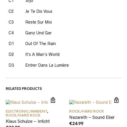
C1
Jojo
C2
Je Te Dis Vous
C3
Reste Sur Moi
C4
Ganz Und Gar
D1
Out Of The Rain
D2
It’s A Man’s World
D3
Entrer Dans La Lumière
RELATED PRODUCTS
ELECTRONIC/AMBIENT
,
ROCK/HARD ROCK
ROCK/HARD ROCK
Nazareth – Sound Elixir
Klaus Schulze – Irrlicht
€
24.99