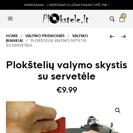
NEMOKAMAI - Į PAŠTOMATUS UŽSAKYMAMS VIRŠ 75€ !
0
HOME
/
VALYMO PRIEMONĖS
/
VALYMO
ĮRANKIAI
/ PLOKŠTELIŲ VALYMO SKYSTIS
SU SERVETĖLE
Plokštelių valymo skystis
su servetėle
€
9.99