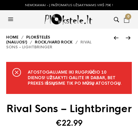
NEMOKAMAI - Į PAŠTOMATUS UŽSAKYMAMS VIRŠ 75€ !
0
HOME
/
PLOKŠTELĖS
(NAUJOS!)
/
ROCK/HARD ROCK
/ RIVAL
SONS – LIGHTBRINGER
ATOSTOGAUJAME IKI RUGPJŪČIO 10
DIENOS! UŽSAKYTI GALITE IR DABAR, BET
PREKES IŠSIŲSIME TIK PO MŪSŲ ATOSTOGŲ.
Rival Sons – Lightbringer
€
22.99