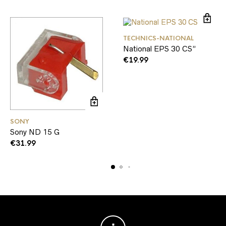
TECHNICS-NATIONAL
National EPS 30 CS”
€
19.99
SONY
Sony ND 15 G
€
31.99