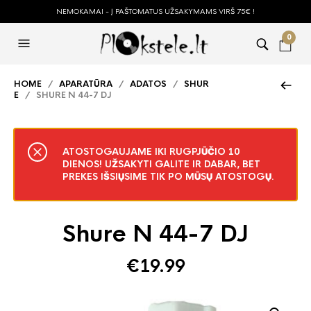
NEMOKAMAI - Į PAŠTOMATUS UŽSAKYMAMS VIRŠ 75€ !
0
HOME
/
APARATŪRA
/
ADATOS
/
SHUR
E
/ SHURE N 44-7 DJ
ATOSTOGAUJAME IKI RUGPJŪČIO 10
DIENOS! UŽSAKYTI GALITE IR DABAR, BET
PREKES IŠSIŲSIME TIK PO MŪSŲ ATOSTOGŲ.
Shure N 44-7 DJ
€
19.99