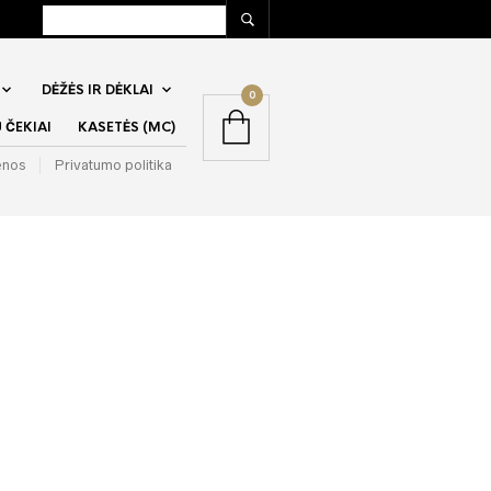
DĖŽĖS IR DĖKLAI
0
ČEKIAI
KASETĖS (MC)
enos
Privatumo politika