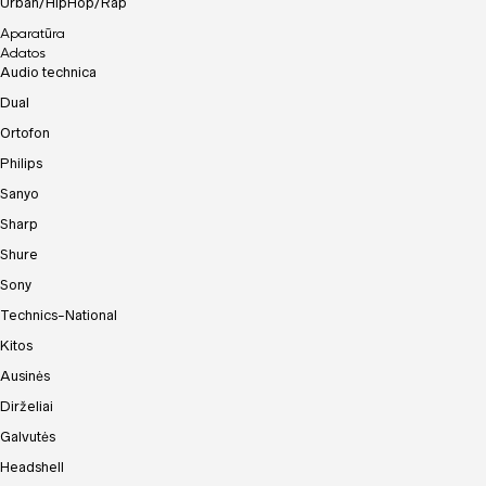
Urban/HipHop/Rap
Aparatūra
Adatos
Audio technica
Dual
Ortofon
Philips
Sanyo
Sharp
Shure
Sony
Technics-National
Kitos
Ausinės
Dirželiai
Galvutės
Headshell