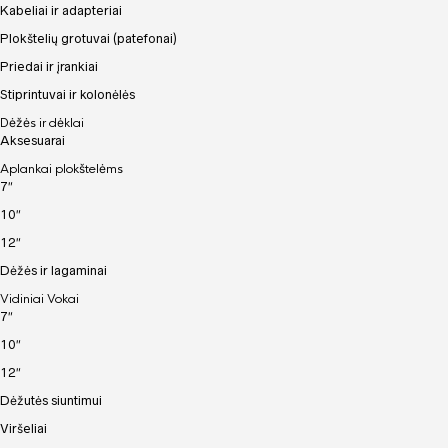
Kabeliai ir adapteriai
Plokštelių grotuvai (patefonai)
Priedai ir įrankiai
Stiprintuvai ir kolonėlės
Dėžės ir dėklai
Aksesuarai
Aplankai plokštelėms
7″
10″
12″
Dėžės ir lagaminai
Vidiniai Vokai
7″
10″
12″
Dėžutės siuntimui
Viršeliai