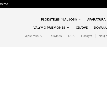
Š 75€ !
PLOKŠTELĖS (NAUJOS!)
APARATŪRA
VALYMO PRIEMONĖS
CD/DVD
DOVANŲ 
Apie mus
Taisyklės
DUK
Paskyra
Nauji