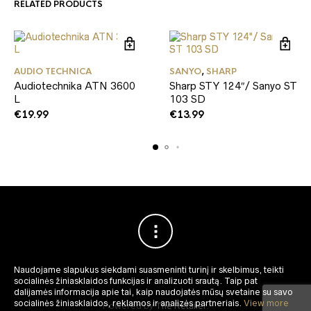
RELATED PRODUCTS
AUDIO TECHNICA
SANYO
,
SHARP
Audiotechnika ATN 3600
Sharp STY 124″/ Sanyo ST
L
103 SD
€
19.99
€
13.99
Naudojame slapukus siekdami suasmeninti turinį ir skelbimus, teikti
socialinės žiniasklaidos funkcijas ir analizuoti srautą.
Taip pat
dalijamės informacija apie tai, kaip naudojatės mūsų svetaine su savo
socialinės žiniasklaidos, reklamos ir analizės partneriais.
View more
Powered by
The Retailer
.