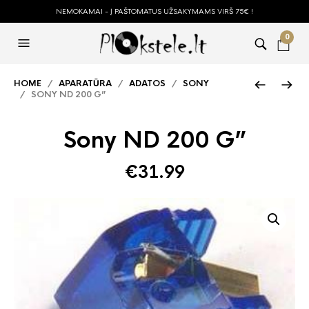
NEMOKAMAI - Į PAŠTOMATUS UŽSAKYMAMS VIRŠ 75€ !
0
HOME
/
APARATŪRA
/
ADATOS
/
SONY
/ SONY ND 200 G”
Sony ND 200 G”
€
31.99