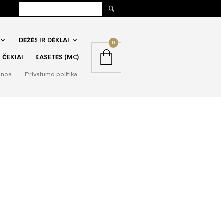
DĖŽĖS IR DĖKLAI
0
ČEKIAI
KASETĖS (MC)
enos
Privatumo politika
ckett – To
he Storms