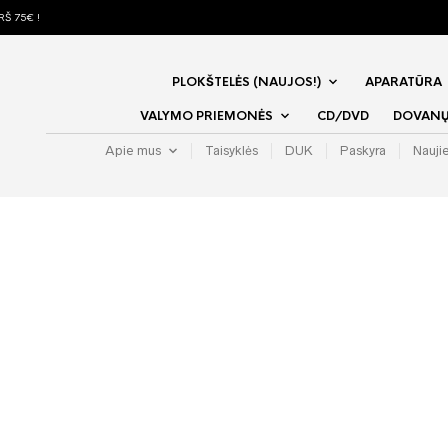
Š 75€ !
PLOKŠTELĖS (NAUJOS!)
APARATŪRA
VALYMO PRIEMONĖS
CD/DVD
DOVANŲ 
Apie mus
Taisyklės
DUK
Paskyra
Nauji
Steve Ha
Watch T
€
29.99