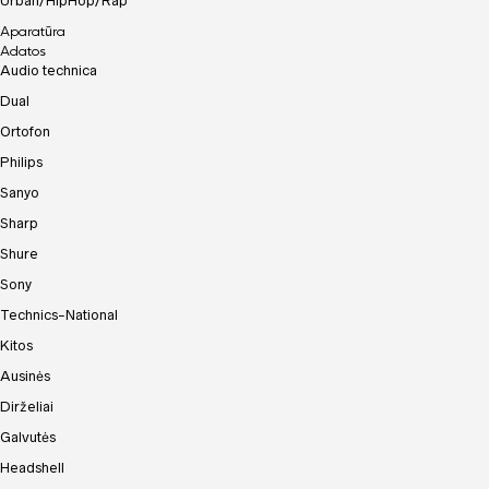
Urban/HipHop/Rap
Aparatūra
Adatos
Audio technica
Dual
Ortofon
Philips
Sanyo
Sharp
Shure
Sony
Technics-National
Kitos
Ausinės
Dirželiai
Galvutės
Headshell