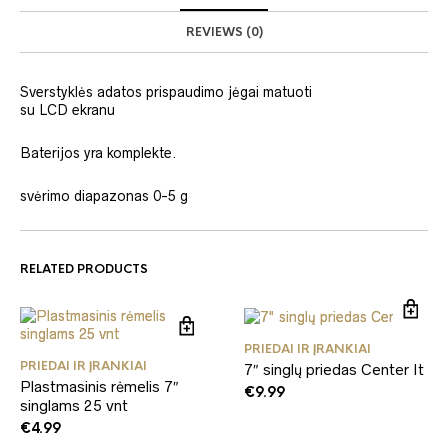
REVIEWS (0)
Sverstyklės adatos prispaudimo jėgai matuoti
su LCD ekranu
Baterijos yra komplekte.
svėrimo diapazonas 0-5 g
RELATED PRODUCTS
PRIEDAI IR ĮRANKIAI
PRIEDAI IR ĮRANKIAI
7″ singlų priedas Center It
Plastmasinis rėmelis 7″
€
9.99
singlams 25 vnt
€
4.99