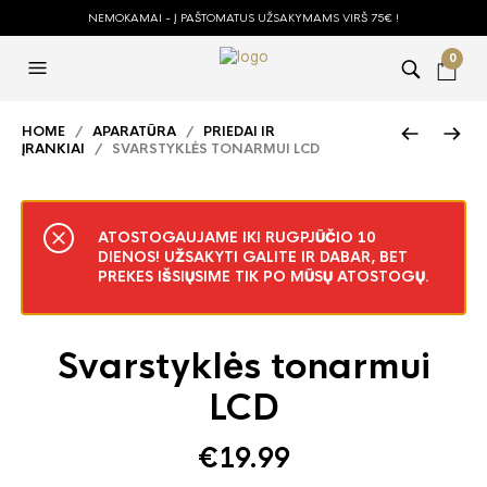
NEMOKAMAI - Į PAŠTOMATUS UŽSAKYMAMS VIRŠ 75€ !
0
HOME
/
APARATŪRA
/
PRIEDAI IR
ĮRANKIAI
/ SVARSTYKLĖS TONARMUI LCD
ATOSTOGAUJAME IKI RUGPJŪČIO 10
DIENOS! UŽSAKYTI GALITE IR DABAR, BET
PREKES IŠSIŲSIME TIK PO MŪSŲ ATOSTOGŲ.
Svarstyklės tonarmui
LCD
€
19.99