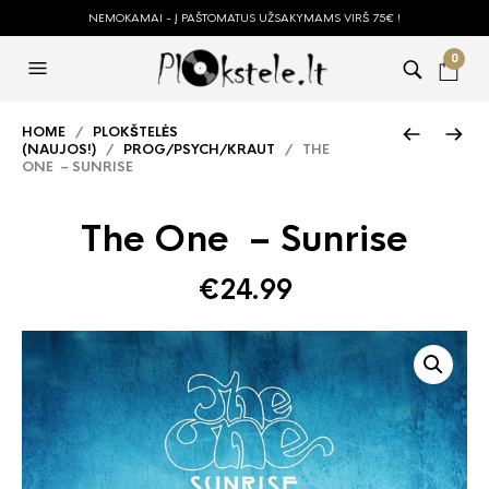
NEMOKAMAI - Į PAŠTOMATUS UŽSAKYMAMS VIRŠ 75€ !
0
HOME
/
PLOKŠTELĖS
(NAUJOS!)
/
PROG/PSYCH/KRAUT
/ THE
ONE – SUNRISE
The One – Sunrise
€
24.99