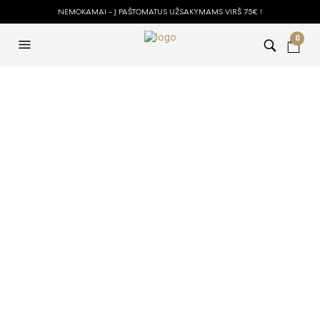
NEMOKAMAI - Į PAŠTOMATUS UŽSAKYMAMS VIRŠ 75€ !
0
Yello – Zebra
€
32.98
2 IN STOCK