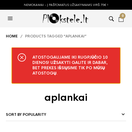
NEMOKAMAI - Į PAŠTOMATUS UŽSAKYMAMS VIRŠ 75€ !
0
HOME
/ PRODUCTS TAGGED “APLANKAI”
ATOSTOGAUJAME IKI RUGPJŪČIO 10
DIENOS! UŽSAKYTI GALITE IR DABAR,
BET PREKES IŠSIŲSIME TIK PO MŪSŲ
ATOSTOGŲ.
aplankai