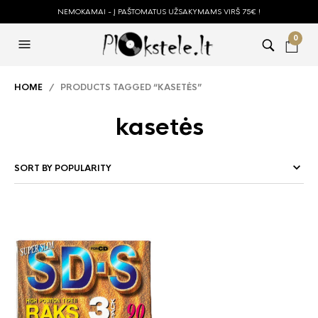
NEMOKAMAI - Į PAŠTOMATUS UŽSAKYMAMS VIRŠ 75€ !
0
HOME
/ PRODUCTS TAGGED “KASETĖS”
kasetės