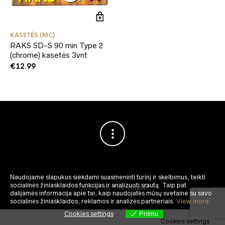
KASETĖS (MC)
RAKS SD-S 90 min Type 2
(chrome) kasetės 3vnt
€
12.99
Naudojame slapukus siekdami suasmeninti turinį ir skelbimus, teikti
socialinės žiniasklaidos funkcijas ir analizuoti srautą.
Taip pat
Powered by
The Retailer
.
dalijamės informacija apie tai, kaip naudojatės mūsų svetaine su savo
socialinės žiniasklaidos, reklamos ir analizės partneriais.
View more
Cookies settings
Priimu
Cookies settings