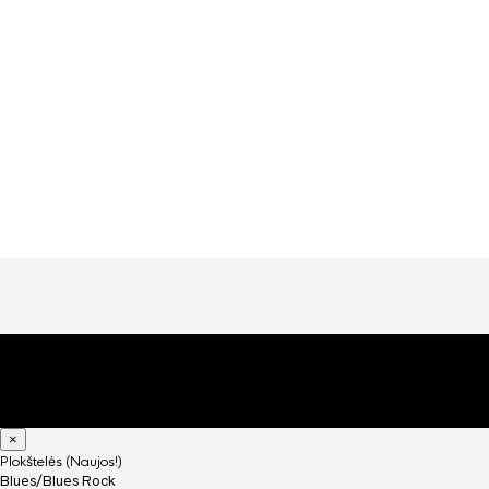
Like this:
Loading…
Ir vėl – atosto
×
Plokštelės (Naujos!)
Blues/Blues Rock