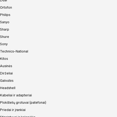
Dual
Ortofon
Philips
Sanyo
Sharp
Shure
Sony
Technics-National
Kitos
Ausinės
Dirželiai
Galvutės
Headshell
Kabeliai ir adapteriai
Plokštelių grotuvai (patefonai)
Priedai ir įrankiai