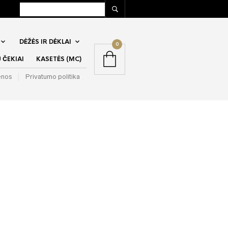
DĖŽĖS IR DĖKLAI
0
ČEKIAI
KASETĖS (MC)
enos
Privatumo politika
sąrašo?
ais kelis kartus per