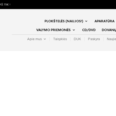
Š 75€ !
PLOKŠTELĖS (NAUJOS!)
APARATŪRA
VALYMO PRIEMONĖS
CD/DVD
DOVANŲ 
Apie mus
Taisyklės
DUK
Paskyra
Nauji
rkti naudotas plokšteles iš 
4 DECEMBER 20
BE KATEGORIJOS
 atsirado naudotų plokštelių sąrašas. Jis yra naujinamas “gyvai”, kart