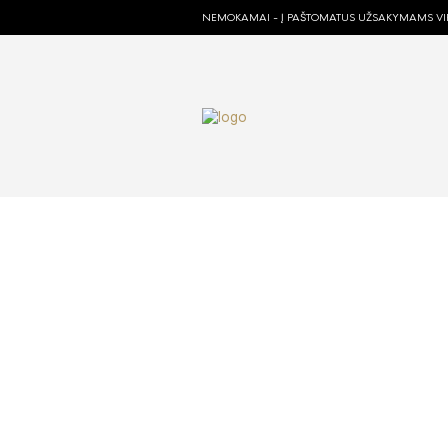
NEMOKAMAI - Į PAŠTOMATUS UŽSAKYMAMS VIR
Kaip pi
ADMIN
202
Pas mus parduotuvėje
dieną.