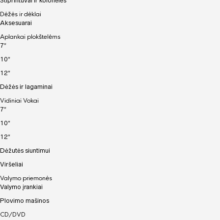
Stiprintuvai ir kolonėlės
Dėžės ir dėklai
Aksesuarai
Aplankai plokštelėms
7″
10″
12″
Dėžės ir lagaminai
Vidiniai Vokai
7″
10″
12″
Dėžutės siuntimui
Viršeliai
Valymo priemonės
Valymo įrankiai
Plovimo mašinos
CD/DVD