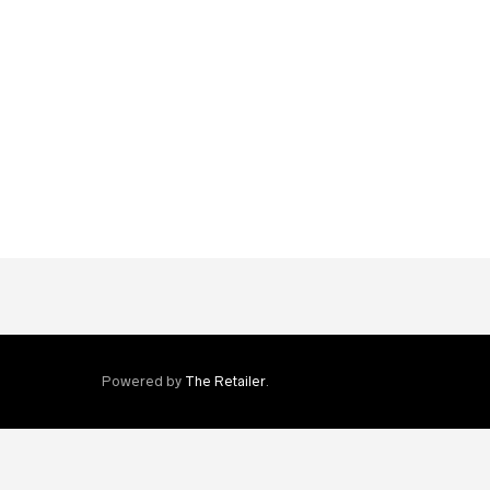
erystė su Noda
Powered by
The Retailer
.