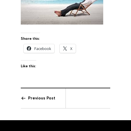
Share this:
Facebook
X
Like this:
Previous Post