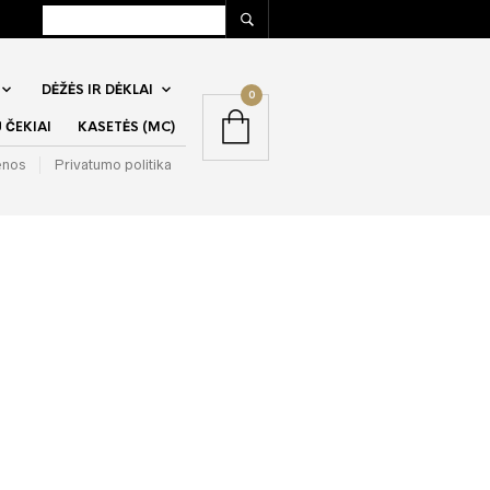
DĖŽĖS IR DĖKLAI
0
ČEKIAI
KASETĖS (MC)
enos
Privatumo politika