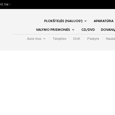
Š 75€ !
PLOKŠTELĖS (NAUJOS!)
APARATŪRA
VALYMO PRIEMONĖS
CD/DVD
DOVANŲ 
Apie mus
Taisyklės
DUK
Paskyra
Nauji