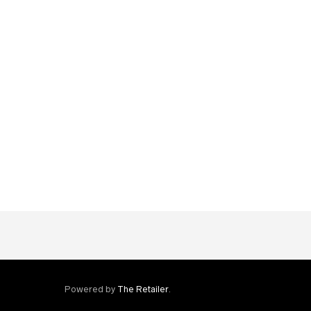
JAZZ
John Coltrane – The Believer
€
17.99
Powered by
The Retailer
.