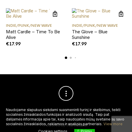
INDIE/PUNK/NEW WAVE
INDIE/PUNK/NEW WAVE
Matt Cardle – Time To Be
The Glove – Blue
Alive
Sunshine
€
17.99
€
17.99
Naudojame slapukus siekdami suasmeninti turinį ir skelbimus, teikti
socialinės žiniasklaidos funkcijas ir analizuoti srautą.
Taip pat
dalijamės informacija apie tai, kaip naudojatės mūsų svetaine su savo
socialinės žiniasklaidos, reklamos ir analizės partneriais.
View more
Powered by
The Retailer
.
Cookies settings
Priimu