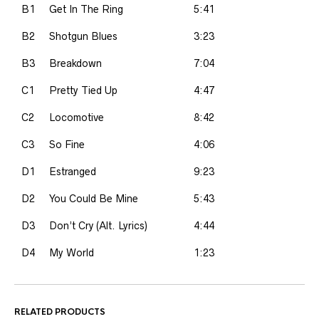
B1
Get In The Ring
5:41
B2
Shotgun Blues
3:23
B3
Breakdown
7:04
C1
Pretty Tied Up
4:47
C2
Locomotive
8:42
C3
So Fine
4:06
D1
Estranged
9:23
D2
You Could Be Mine
5:43
D3
Don’t Cry (Alt. Lyrics)
4:44
D4
My World
1:23
RELATED PRODUCTS