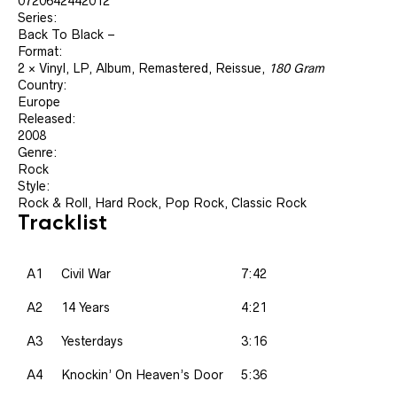
0720642442012
Series:
Back To Black –
Format:
2 × Vinyl, LP, Album, Remastered, Reissue,
180 Gram
Country:
Europe
Released:
2008
Genre:
Rock
Style:
Rock & Roll, Hard Rock, Pop Rock, Classic Rock
Tracklist
A1
Civil War
7:42
A2
14 Years
4:21
A3
Yesterdays
3:16
A4
Knockin’ On Heaven’s Door
5:36