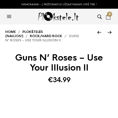
NEMOKAMAI - Į PAŠTOMATUS UŽSAKYMAMS VIRŠ 75€ !
0
HOME
/
PLOKŠTELĖS
(NAUJOS!)
/
ROCK/HARD ROCK
/ GUNS
N’ ROSES – USE YOUR ILLUSION II
Guns N’ Roses – Use
Your Illusion II
€
34.99