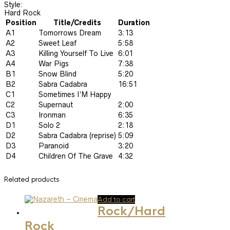
Style:
Hard Rock
Position
Title/Credits
Duration
A1
Tomorrows Dream
3:13
A2
Sweet Leaf
5:58
A3
Killing Yourself To Live
6:01
A4
War Pigs
7:38
B1
Snow Blind
5:20
B2
Sabra Cadabra
16:51
C1
Sometimes I’M Happy
C2
Supernaut
2:00
C3
Ironman
6:35
D1
Solo 2
2:18
D2
Sabra Cadabra (reprise)
5:09
D3
Paranoid
3:20
D4
Children Of The Grave
4:32
Related products
Add to cart
Rock/Hard
Rock