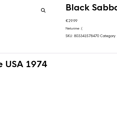
Black Sabba
€
29.99
Neturime :(
SKU:
803341578470
Category
he USA 1974