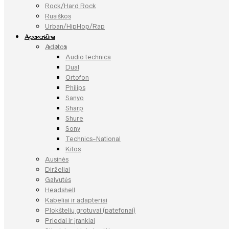
Rock/Hard Rock
Rusiškos
Urban/HipHop/Rap
Aparatūra
Adatos
Audio technica
Dual
Ortofon
Philips
Sanyo
Sharp
Shure
Sony
Technics-National
Kitos
Ausinės
Dirželiai
Galvutės
Headshell
Kabeliai ir adapteriai
Plokštelių grotuvai (patefonai)
Priedai ir įrankiai