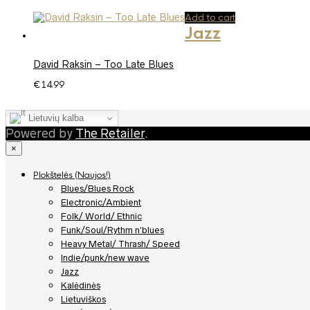
Add to cart
Jazz
David Raksin – Too Late Blues
€
14.99
Lietuvių kalba
Powered by
The Retailer
.
×
Plokštelės (Naujos!)
Blues/Blues Rock
Electronic/Ambient
Folk/ World/ Ethnic
Funk/Soul/Rythm n’blues
Heavy Metal/ Thrash/ Speed
Indie/punk/new wave
Jazz
Kalėdinės
Lietuviškos