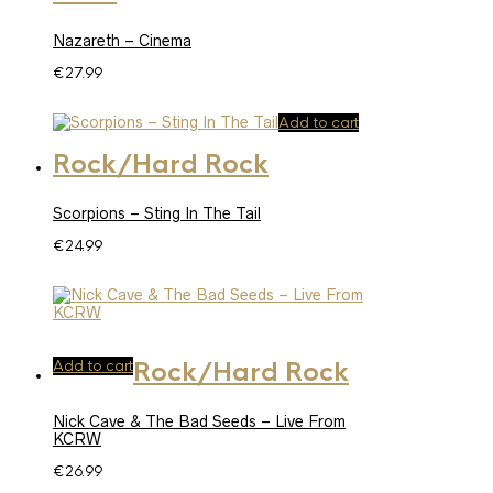
Nazareth – Cinema
€
27.99
Add to cart
Rock/Hard Rock
Scorpions – Sting In The Tail
€
24.99
Add to cart
Rock/Hard Rock
Nick Cave & The Bad Seeds – Live From
KCRW
€
26.99