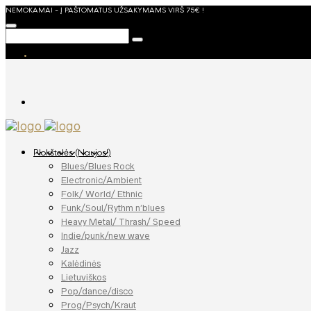
NEMOKAMAI - Į PAŠTOMATUS UŽSAKYMAMS VIRŠ 75€ !
Plokštelės (Naujos!)
Blues/Blues Rock
Electronic/Ambient
Folk/ World/ Ethnic
Funk/Soul/Rythm n’blues
Heavy Metal/ Thrash/ Speed
Indie/punk/new wave
Jazz
Kalėdinės
Lietuviškos
Pop/dance/disco
Prog/Psych/Kraut