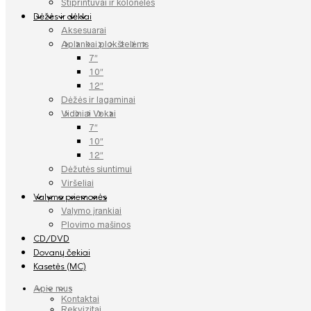
Stiprintuvai ir kolonėlės
Dėžės ir dėklai
Aksesuarai
Aplankai plokštelėms
7″
10″
12″
Dėžės ir lagaminai
Vidiniai Vokai
7″
10″
12″
Dėžutės siuntimui
Viršeliai
Valymo priemonės
Valymo įrankiai
Plovimo mašinos
CD/DVD
Dovanų čekiai
Kasetės (MC)
Apie mus
Kontaktai
Rekvizitai