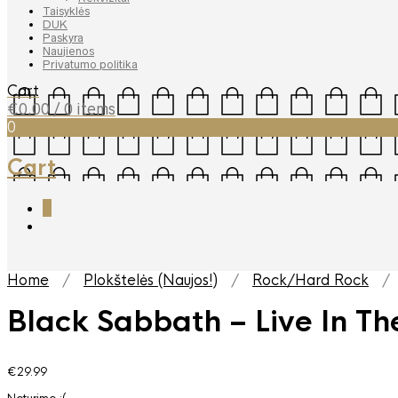
Taisyklės
DUK
Paskyra
Naujienos
Privatumo politika
Cart
€
0.00
/ 0 items
0
Cart
0
Home
/
Plokštelės (Naujos!)
/
Rock/Hard Rock
/ B
Black Sabbath – Live In T
€
29.99