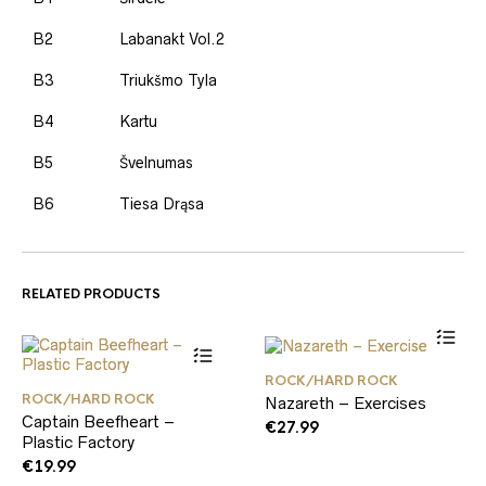
B2
Labanakt Vol.2
B3
Triukšmo Tyla
B4
Kartu
B5
Švelnumas
B6
Tiesa Drąsa
RELATED PRODUCTS
ROCK/HARD ROCK
ROCK/HARD ROCK
Nazareth – Exercises
Captain Beefheart –
€
27.99
Plastic Factory
€
19.99