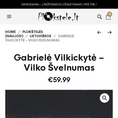
NEMOKAMAI - Į PAŠTOMATUS UŽSAKYMAMS VIRŠ 75€ !
0
HOME
/
PLOKŠTELĖS
(NAUJOS!)
/
LIETUVIŠKOS
/ GABRIELĖ
VILKICKYTĖ – VILKO ŠVELNUMAS
Gabrielė Vilkickytė –
Vilko Švelnumas
€
59.99