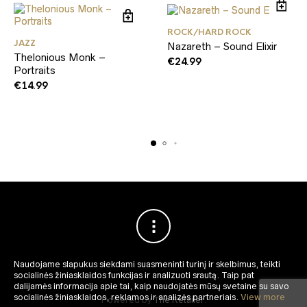
ROCK/HARD ROCK
JAZZ
Nazareth – Sound Elixir
Thelonious Monk –
€
24.99
Portraits
€
14.99
Naudojame slapukus siekdami suasmeninti turinį ir skelbimus, teikti
socialinės žiniasklaidos funkcijas ir analizuoti srautą.
Taip pat
dalijamės informacija apie tai, kaip naudojatės mūsų svetaine su savo
socialinės žiniasklaidos, reklamos ir analizės partneriais.
View more
Powered by
The Retailer
.