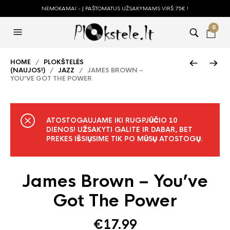
NEMOKAMAI - Į PAŠTOMATUS UŽSAKYMAMS VIRŠ 75€ !
0
HOME
/
PLOKŠTELĖS
(NAUJOS!)
/
JAZZ
/ JAMES BROWN –
YOU’VE GOT THE POWER
ATOSTOGAUJAME IKI RUGPJŪČIO 10
DIENOS! UŽSAKYTI GALITE IR DABAR, BET
PREKES IŠSIŲSIME TIK PO MŪSŲ ATOSTOGŲ.
James Brown – You’ve
Got The Power
€
17.99