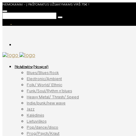
NEMOKAMAI - Į PAŠTOMATUS UŽSAKYMAMS VIRŠ 75€ !
Plokštelės (Naujos!)
Blues/Blues Rock
Electronic/Ambient
Folk/ World/ Ethnic
Funk/Soul/Rythm n’blues
Heavy Metal/ Thrash/ Speed
Indie/punk/new wave
Jazz
Kalėdinės
Lietuviškos
Pop/dance/disco
Prog/Psych/Kraut