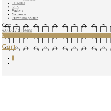
Taisyklės
DUK
Paskyra
Naujienos
Privatumo politika
Cart
€
0.00
/ 0 items
0
Cart
0
John Ellison Soul Brothers
€
15.99