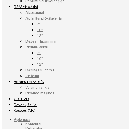
Stiprintuvai ir kolonėlės
Dėžės ir dėklai
Aksesuarai
Aplankai plokštelėms
7″
10″
12″
Dėžės ir lagaminai
Vidiniai Vokai
7″
10″
12″
Dėžutės siuntimui
Viršeliai
Valymo priemonės
Valymo įrankiai
Plovimo mašinos
CD/DVD
Dovanų čekiai
Kasetės (MC)
Apie mus
Kontaktai
Rekvizitai