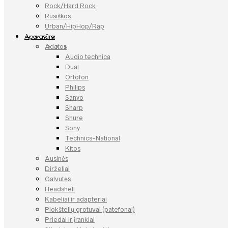
Rock/Hard Rock
Rusiškos
Urban/HipHop/Rap
Aparatūra
Adatos
Audio technica
Dual
Ortofon
Philips
Sanyo
Sharp
Shure
Sony
Technics-National
Kitos
Ausinės
Dirželiai
Galvutės
Headshell
Kabeliai ir adapteriai
Plokštelių grotuvai (patefonai)
Priedai ir įrankiai