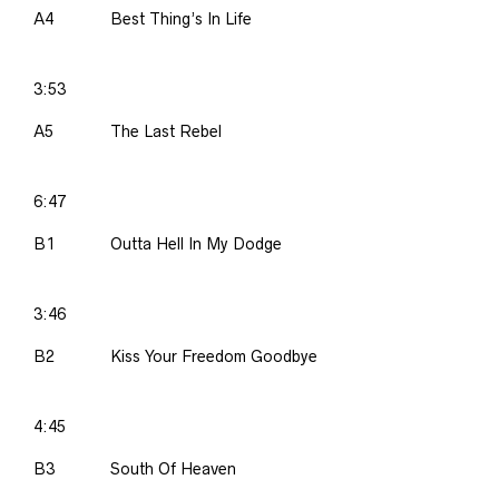
A4
Best Thing’s In Life
3:53
A5
The Last Rebel
6:47
B1
Outta Hell In My Dodge
3:46
B2
Kiss Your Freedom Goodbye
4:45
B3
South Of Heaven