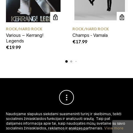
ROCK/HARD ROCK
ROCK/HARD ROCK
Various – Kerrang!
Champs ‑ Vamala
Legends
€
17.99
€
19.99
Naudojame slapukus siekdami suasmeninti turinį ir skelbimus, teikti
socialinės žiniasklaidos funkcijas ir analizuoti srautą.
Taip pat
dalijamės informacija apie tai, kaip naudojatės mūsų svetaine su savo
socialinės žiniasklaidos, reklamos ir analizės partneriais.
View more
Powered by
The Retailer
.