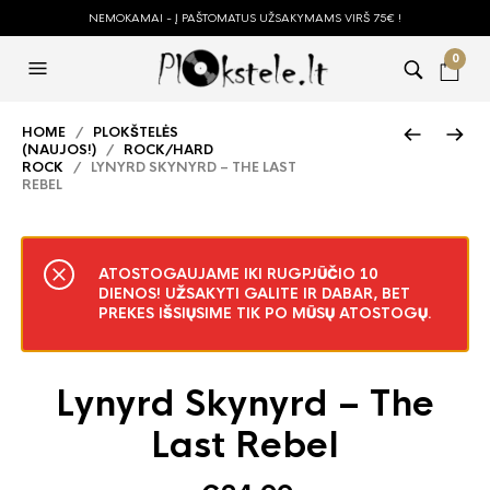
NEMOKAMAI - Į PAŠTOMATUS UŽSAKYMAMS VIRŠ 75€ !
0
HOME
/
PLOKŠTELĖS
(NAUJOS!)
/
ROCK/HARD
ROCK
/ LYNYRD SKYNYRD – THE LAST
REBEL
ATOSTOGAUJAME IKI RUGPJŪČIO 10
DIENOS! UŽSAKYTI GALITE IR DABAR, BET
PREKES IŠSIŲSIME TIK PO MŪSŲ ATOSTOGŲ.
Lynyrd Skynyrd – The
Last Rebel