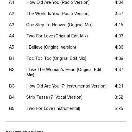
A1
How Old Are You (Radio Version)
4:04
A2
The World Is You (Radio Version)
3:57
A3
One Step To Heaven (Original Mix)
4:15
A4
Two For Love (Original Edit Mix)
4:03
A5
I Believe (Original Version)
4:36
B1
Toc Toc Toc (Original Edit Mix)
4:39
B2
I Like The Woman’s Heart (Original Edit
4:37
Mix)
B3
How Old Are You (7″ Instrumental Version)
4:21
B4
Strip Tease (7″ Vocal Version)
3:52
B5
Two For Love (Instrumental)
5:25