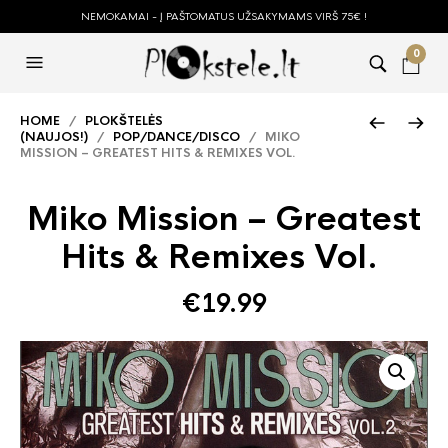
NEMOKAMAI - Į PAŠTOMATUS UŽSAKYMAMS VIRŠ 75€ !
0
HOME
/
PLOKŠTELĖS
(NAUJOS!)
/
POP/DANCE/DISCO
/ MIKO
MISSION – GREATEST HITS & REMIXES VOL.
Miko Mission – Greatest
Hits & Remixes Vol.
€
19.99