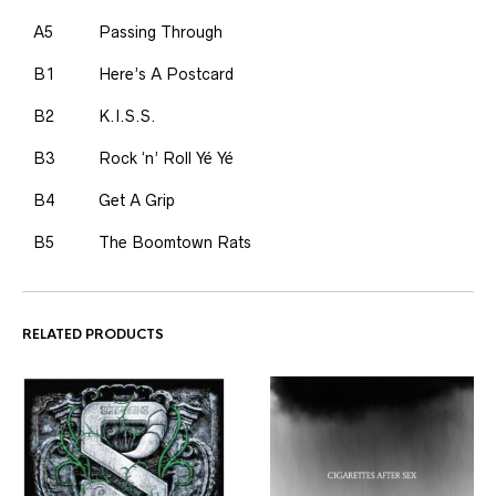
A5
Passing Through
B1
Here’s A Postcard
B2
K.I.S.S.
B3
Rock ‘n’ Roll Yé Yé
B4
Get A Grip
B5
The Boomtown Rats
RELATED PRODUCTS