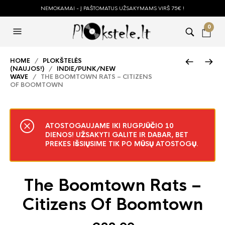
NEMOKAMAI - Į PAŠTOMATUS UŽSAKYMAMS VIRŠ 75€ !
0
HOME
/
PLOKŠTELĖS
(NAUJOS!)
/
INDIE/PUNK/NEW
WAVE
/ THE BOOMTOWN RATS – CITIZENS
OF BOOMTOWN
ATOSTOGAUJAME IKI RUGPJŪČIO 10
DIENOS! UŽSAKYTI GALITE IR DABAR, BET
PREKES IŠSIŲSIME TIK PO MŪSŲ ATOSTOGŲ.
The Boomtown Rats –
Citizens Of Boomtown