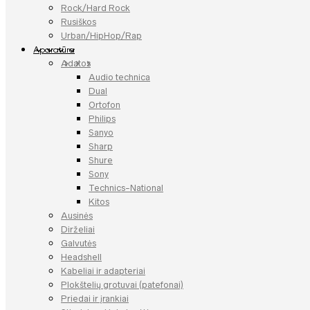
Rock/Hard Rock
Rusiškos
Urban/HipHop/Rap
Aparatūra
Adatos
Audio technica
Dual
Ortofon
Philips
Sanyo
Sharp
Shure
Sony
Technics-National
Kitos
Ausinės
Dirželiai
Galvutės
Headshell
Kabeliai ir adapteriai
Plokštelių grotuvai (patefonai)
Priedai ir įrankiai