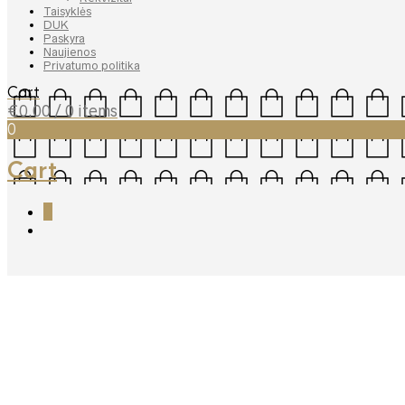
Taisyklės
DUK
Paskyra
Naujienos
Privatumo politika
Cart
€
0.00
/ 0 items
0
Cart
0
The Dave Brubeck Quartet 
€
17.99