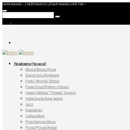
NEMOKAMAI - Į PAŠTOMATUS UŽSAKYMAMS VIRŠ 75€ !
Plokštelės (Naujos!)
Blues/Blues Rock
Electronic/Ambient
Folk/ World/ Ethnic
Funk/Soul/Rythm n’blues
Heavy Metal/ Thrash/ Speed
Indie/punk/new wave
Jazz
Kalėdinės
Lietuviškos
Pop/dance/disco
Prog/Psych/Kraut