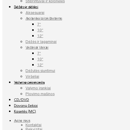
Stiprintuvai ir kolonėlės
Dėžės ir dėklai
Aksesuarai
Aplankai plokštelėms
7″
10″
12″
Dėžės ir lagaminai
Vidiniai Vokai
7″
10″
12″
Dėžutės siuntimui
Viršeliai
Valymo priemonės
Valymo įrankiai
Plovimo mašinos
CD/DVD
Dovanų čekiai
Kasetės (MC)
Apie mus
Kontaktai
Rekvizitai