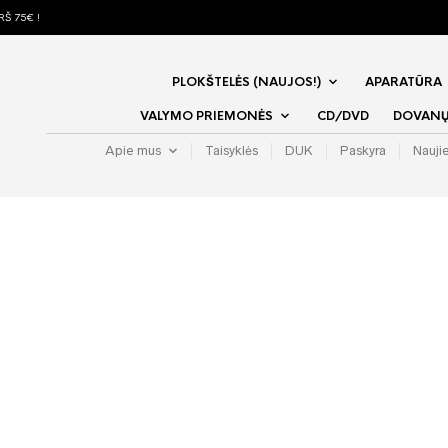
Š 75€ !
PLOKŠTELĖS (NAUJOS!)
APARATŪRA
VALYMO PRIEMONĖS
CD/DVD
DOVANŲ 
Apie mus
Taisyklės
DUK
Paskyra
Nauji
The Flam
Transmi
Satellit