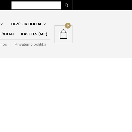
DĖŽĖS IR DĖKLAI
0
ČEKIAI
KASETĖS (MC)
enos
Privatumo politika
ing Lips –
ssions From The
e Heart