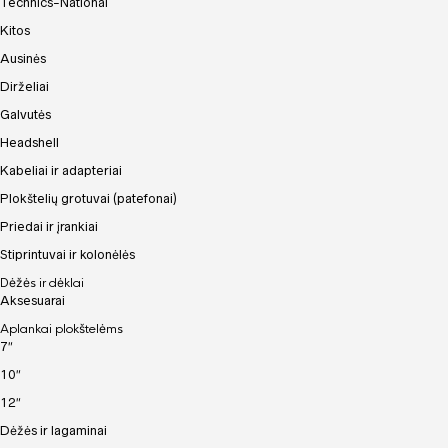
Technics-National
Kitos
Ausinės
Dirželiai
Galvutės
Headshell
Kabeliai ir adapteriai
Plokštelių grotuvai (patefonai)
Priedai ir įrankiai
Stiprintuvai ir kolonėlės
Dėžės ir dėklai
Aksesuarai
Aplankai plokštelėms
7″
10″
12″
Dėžės ir lagaminai