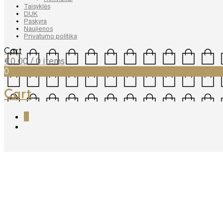
Taisyklės
DUK
Paskyra
Naujienos
Privatumo politika
Cart
€
0.00
/ 0 items
0
Cart
0