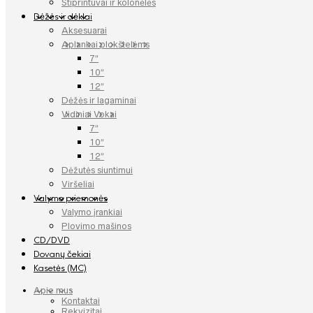
Stiprintuvai ir kolonėlės
Dėžės ir dėklai
Aksesuarai
Aplankai plokštelėms
7″
10″
12″
Dėžės ir lagaminai
Vidiniai Vokai
7″
10″
12″
Dėžutės siuntimui
Viršeliai
Valymo priemonės
Valymo įrankiai
Plovimo mašinos
CD/DVD
Dovanų čekiai
Kasetės (MC)
Apie mus
Kontaktai
Rekvizitai