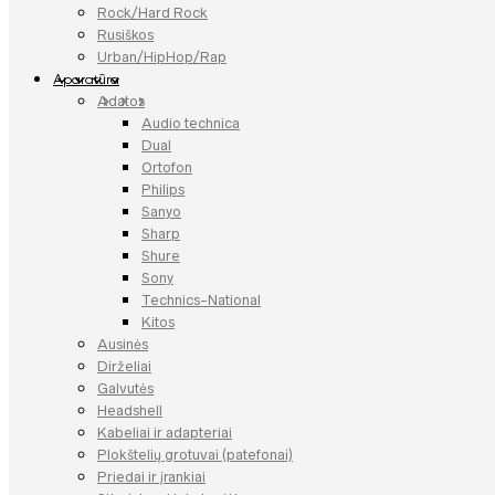
Rock/Hard Rock
Rusiškos
Urban/HipHop/Rap
Aparatūra
Adatos
Audio technica
Dual
Ortofon
Philips
Sanyo
Sharp
Shure
Sony
Technics-National
Kitos
Ausinės
Dirželiai
Galvutės
Headshell
Kabeliai ir adapteriai
Plokštelių grotuvai (patefonai)
Priedai ir įrankiai