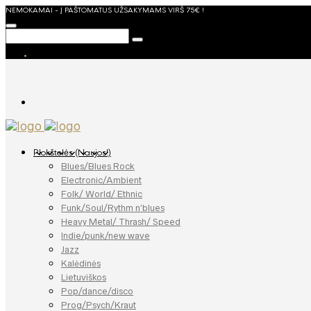
NEMOKAMAI - Į PAŠTOMATUS UŽSAKYMAMS VIRŠ 75€ !
Plokštelės (Naujos!)
Blues/Blues Rock
Electronic/Ambient
Folk/ World/ Ethnic
Funk/Soul/Rythm n’blues
Heavy Metal/ Thrash/ Speed
Indie/punk/new wave
Jazz
Kalėdinės
Lietuviškos
Pop/dance/disco
Prog/Psych/Kraut